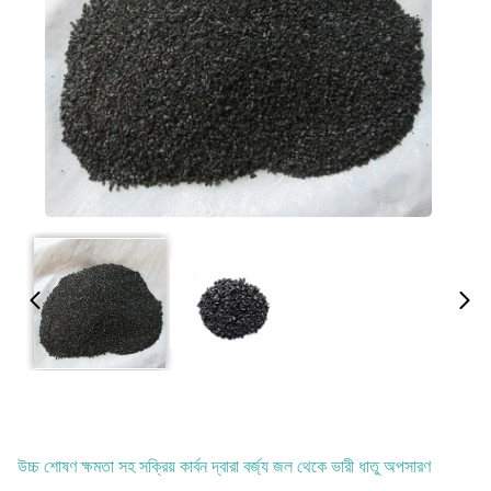
উচ্চ শোষণ ক্ষমতা সহ সক্রিয় কার্বন দ্বারা বর্জ্য জল থেকে ভারী ধাতু অপসারণ