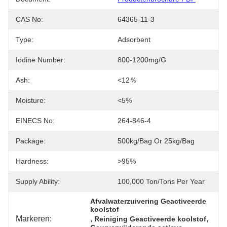
CAS No:
64365-11-3
Type:
Adsorbent
Iodine Number:
800-1200mg/g
Ash:
<12％
Moisture:
<5%
EINECS No:
264-846-4
Package:
500kg/bag Or 25kg/bag
Hardness:
>95%
Supply Ability:
100,000 Ton/Tons Per Year
Afvalwaterzuivering Geactiveerde 
koolstof
Markeren:
, 
, 
Reiniging Geactiveerde koolstof