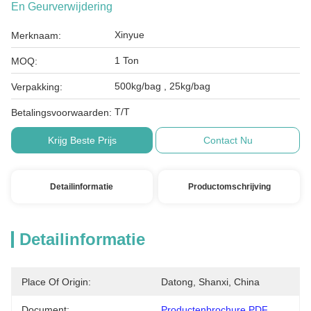
En Geurverwijdering
Xinyue
Merknaam:
1 Ton
MOQ:
500kg/bag , 25kg/bag
Verpakking:
T/T
Betalingsvoorwaarden:
Krijg Beste Prijs
Contact Nu
Detailinformatie
Productomschrijving
Detailinformatie
Place Of Origin:
Datong, Shanxi, China
Document:
Productenbrochure PDF