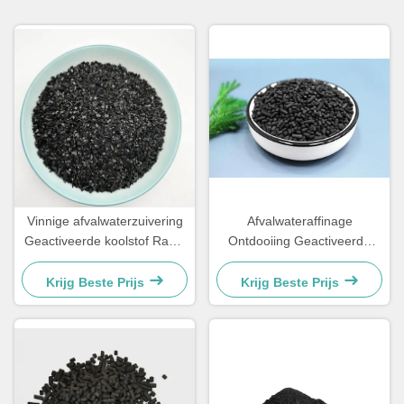
Vinnige afvalwaterzuivering
Afvalwateraffinage
Geactiveerde koolstof Rauw
Ontdooiing Geactiveerde
hout Poedergeactiveerde
kolenpellets Bulk
koolstof
Krijg Beste Prijs
Krijg Beste Prijs