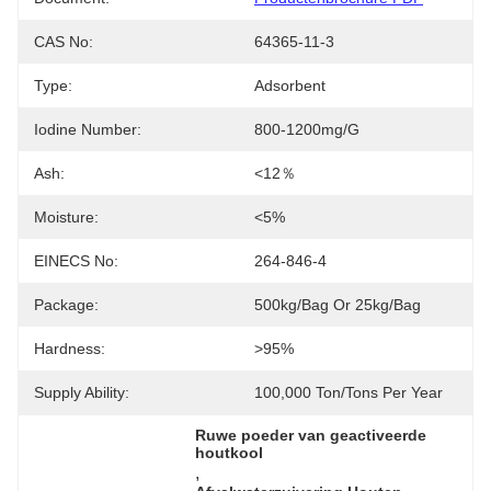
CAS No:
64365-11-3
Type:
Adsorbent
Iodine Number:
800-1200mg/g
Ash:
<12％
Moisture:
<5%
EINECS No:
264-846-4
Package:
500kg/bag Or 25kg/bag
Hardness:
>95%
Supply Ability:
100,000 Ton/Tons Per Year
Ruwe poeder van geactiveerde 
houtkool
, 