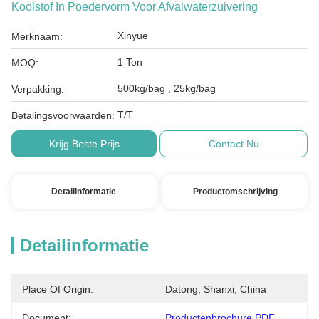
Koolstof In Poedervorm Voor Afvalwaterzuivering
Xinyue
Merknaam:
1 Ton
MOQ:
500kg/bag , 25kg/bag
Verpakking:
T/T
Betalingsvoorwaarden:
Krijg Beste Prijs
Contact Nu
Detailinformatie
Productomschrijving
Detailinformatie
Place Of Origin:
Datong, Shanxi, China
Document:
Productenbrochure PDF