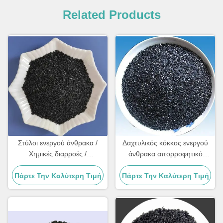
Related Products
Στύλοι ενεργού άνθρακα /
Δαχτυλικός κόκκος ενεργού
Χημικές διαρροές /
άνθρακα απορροφητικό
Απομάκρυνση χρώματος
περιβαλλοντική βιωσιμότητα
Πάρτε Την Καλύτερη Τιμή
Πάρτε Την Καλύτερη Τιμή