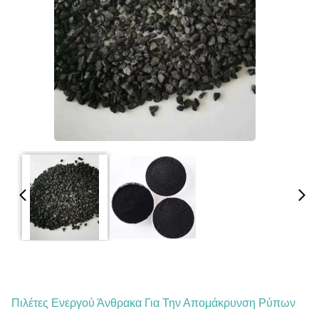
Πιλέτες Ενεργού Άνθρακα Για Την Απομάκρυνση Ρύπων