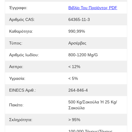
Έγγραφο:
Βιβλίο Του Προϊόντος PDF
Αριθμός CAS:
64365-11-3
Καθαρότητα:
990,99%
Τύπος:
Αρσέρβες
Αριθμός Ιωδίου:
800-1200 Mg/g
Ασπρο:
< 12%
Υγρασία:
< 5%
EINECS Αριθ.:
264-846-4
500 Kg/σακούλα Ή 25 Kg/
Πακέτο:
Σακούλα
Σκληρότητα:
> 95%
100,000 Τόνους/τόνους 