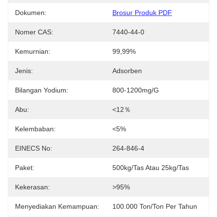
Dokumen:
Brosur Produk PDF
Nomer CAS:
7440-44-0
Kemurnian:
99,99%
Jenis:
Adsorben
Bilangan Yodium:
800-1200mg/g
Abu:
<12％
Kelembaban:
<5%
EINECS No:
264-846-4
Paket:
500kg/tas Atau 25kg/tas
Kekerasan:
>95%
Menyediakan Kemampuan:
100.000 Ton/Ton Per Tahun