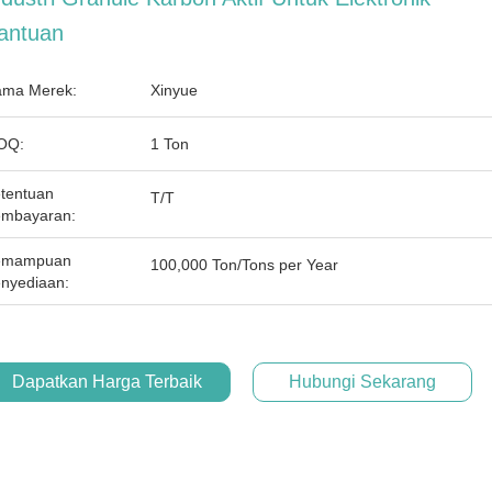
antuan
ma Merek:
Xinyue
OQ:
1 Ton
tentuan
T/T
mbayaran:
emampuan
100,000 Ton/Tons per Year
nyediaan:
Dapatkan Harga Terbaik
Hubungi Sekarang