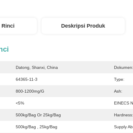
 Rinci
Deskripsi Produk
nci
Datong, Shanxi, China
Dokumen
64365-11-3
Type:
800-1200mg/g
Ash:
<5%
EINECS N
500kg/bag Or 25kg/bag
Hardness
500kg/bag , 25kg/bag
Supply Abil