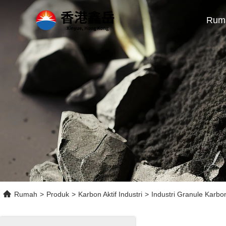
Rum
Rumah
>
Produk
>
Karbon Aktif Industri
>
Industri Granule Karbon