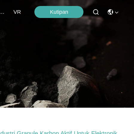
Kutipan
bungi Kami
VR
ndustri Granule Karbon Aktif Untuk Elektronik