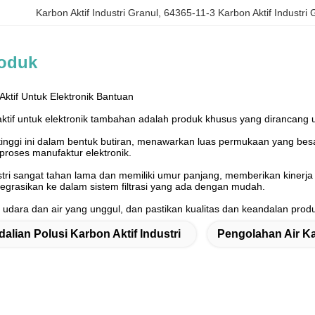
Karbon Aktif Industri Granul
, 
64365-11-3 Karbon Aktif Industri 
roduk
Aktif Untuk Elektronik Bantuan
aktif untuk elektronik tambahan adalah produk khusus yang dirancang u
s tinggi ini dalam bentuk butiran, menawarkan luas permukaan yang be
proses manufaktur elektronik.
ustri sangat tahan lama dan memiliki umur panjang, memberikan kiner
tegrasikan ke dalam sistem filtrasi yang ada dengan mudah.
 udara dan air yang unggul, dan pastikan kualitas dan keandalan produ
alian Polusi Karbon Aktif Industri
Pengolahan Air Ka