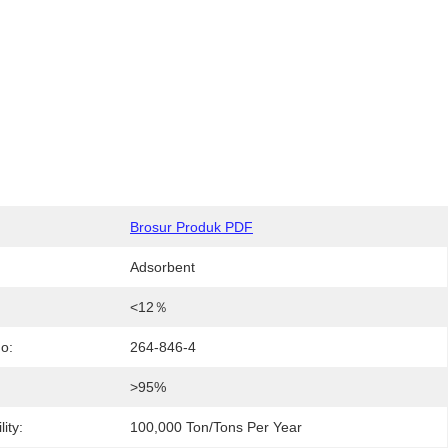
:
Brosur Produk PDF
Adsorbent
<12％
o:
264-846-4
:
>95%
ity:
100,000 Ton/Tons Per Year