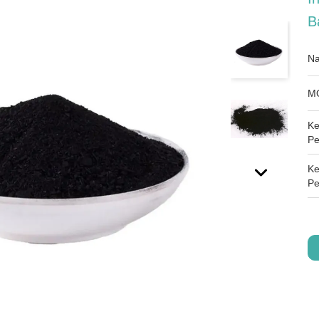
B
Na
M
Ke
Pe
K
Pe