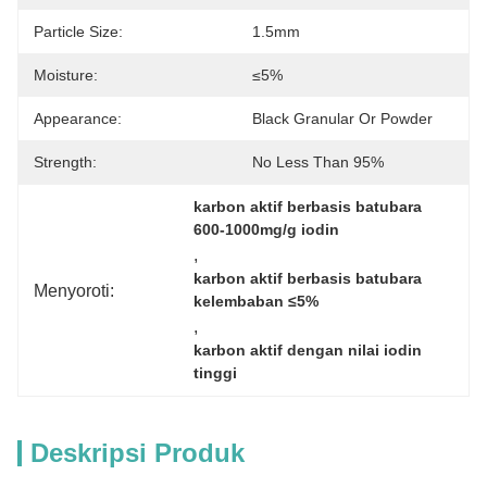
Particle Size:
1.5mm
Moisture:
≤5%
Appearance:
Black Granular Or Powder
Strength:
No Less Than 95%
karbon aktif berbasis batubara 
600-1000mg/g iodin
, 
karbon aktif berbasis batubara 
Menyoroti:
kelembaban ≤5%
, 
karbon aktif dengan nilai iodin 
tinggi
Deskripsi Produk