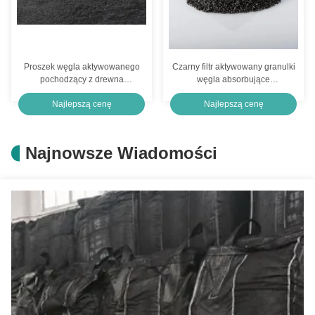
Proszek węgla aktywowanego
Czarny filtr aktywowany granulki
pochodzący z drewna
węgla absorbujące
przemysłowego do filtracji wody
oczyszczanie gazu ziemnego
Najlepszą cenę
Najlepszą cenę
węgiel aktywny
Najnowsze Wiadomości