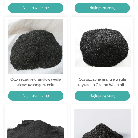
Odprawa wody Proszek aktywowany węgiel Deodoryzacja surowy węgiel aktywowany
do oczyszczania ścieków
Najlepszą cenę
Najlepszą cenę
Proszek na bazie drewna Uczyszczanie węglem aktywnym Oczyszczanie ścieków Węgiel aktywny
Oczyszczanie wody Powłoka węgla aktywnego Czarny Węgiel aktywny Wykorzystanie w przemyśle
Skuteczne odurzające proszki na bazie drewna z aktywowanego węgla
Węgiel aktywowany z drewna do usuwania zapachów i pleśni
Oczyszczanie granulów węgla
Oczyszczone granule węgla
aktywowanego w celu
aktywnego Czarna Woda pitna
oczyszczania ścieków
Oczyszczanie węgla aktywnego
Najlepszą cenę
Najlepszą cenę