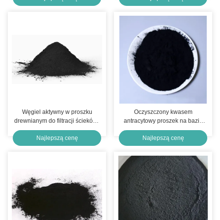
Węgiel aktywny w proszku
Oczyszczony kwasem
drewnianym do filtracji ścieków i
antracytowy proszek na bazie
oczyszczania gazów
drewna, ekstrudowany węgiel
Najlepszą cenę
Najlepszą cenę
aktywny