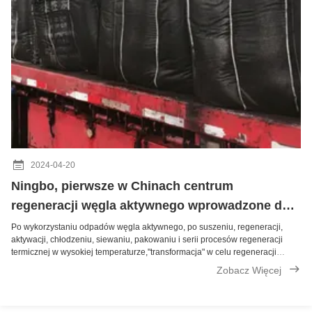
2024-04-20
Ningbo, pierwsze w Chinach centrum
regeneracji węgla aktywnego wprowadzone do
użytku odpadów przedsiębiorstwa węgiel nie
Po wykorzystaniu odpadów węgla aktywnego, po suszeniu, regeneracji,
aktywacji, chłodzeniu, siewaniu, pakowaniu i serii procesów regeneracji
jest już "spalanie"
termicznej w wysokiej temperaturze,"transformacja" w celu regeneracji
produktów z węgla aktywnego, otworzył drogę recyklingu...... To jest reporter
Zobacz Więcej
z Zhejiang ...