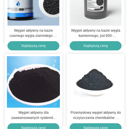
Węgiel aktywny na bazie
Węgiel aktywny na bazie węgla
czarnego węgla ziarnistego do
kamiennego, jod 600-
adsorpcji niebieskiego metylu
1000mg/g, granulowany 1,5mm
Najlepszą cenę
Najlepszą cenę
Węgiel aktywny dla
Przemysłowy węgiel aktywny do
zaawansowanych systemów
oczyszczania chemikaliów w
oczyszczania wody / wody
przemyśle farmaceutycznym
Najlepszą cenę
Najlepszą cenę
filtrowanej