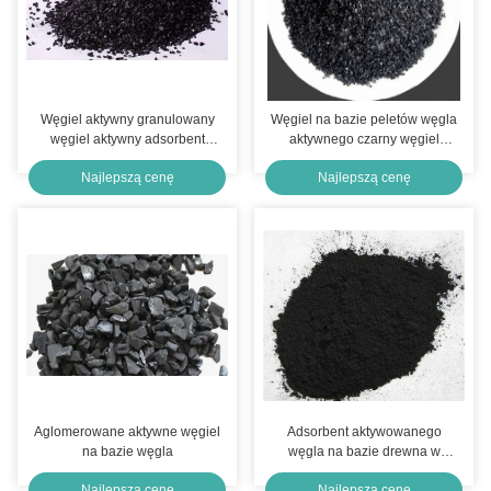
Węgiel aktywny granulowany
Węgiel na bazie peletów węgla
węgiel aktywny adsorbent
aktywnego czarny węgiel
czarny granule węgla
aktywny chemikalia
Najlepszą cenę
Najlepszą cenę
aktywnego
Aglomerowane aktywne węgiel
Adsorbent aktywowanego
na bazie węgla
węgla na bazie drewna w
proszku do obróbki chemicznej
Najlepszą cenę
Najlepszą cenę