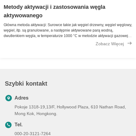
Metody aktywacji i zastosowania węgla
aktywowanego
Główna metoda aktywacji: Surowce takie jak węgiel drzewny, węgiel węglowy,
węgiel, itp. są granulowane, a następnie aktywowane parą wodną,
dwutlenkiem węgla, w temperaturze 1000 °C w metodzie aktywacji gazowej.
Suszone surowce są impregnowane roztworem chlorku cynku, mieszane i
Zobacz Więcej
podgrzewane w ...
Szybki kontakt
Adres
Pokoje 1318-19,13/F, Hollywood Plaza, 610 Nathan Road,
Mong Kok, Hongkong.
Tel.
000-20-3121-7264