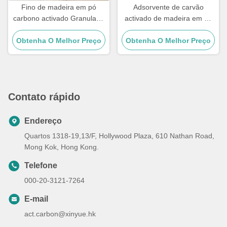
Fino de madeira em pó
Adsorvente de carvão
carbono activado Granulado
activado de madeira em pó
de carvão activado de
industrial para tratamento de
Obtenha O Melhor Preço
madeira a granel
Obtenha O Melhor Preço
águas residuais
Contato rápido
Endereço
Quartos 1318-19,13/F, Hollywood Plaza, 610 Nathan Road,
Mong Kok, Hong Kong.
Telefone
000-20-3121-7264
E-mail
act.carbon@xinyue.hk