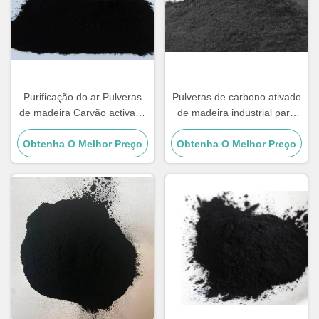
Purificação do ar Pulveras
Pulveras de carbono ativado
de madeira Carvão activado
de madeira industrial para
Pulveras de carvão natural
filtragem de água
Obtenha O Melhor Preço
de remoção de odores
Obtenha O Melhor Preço