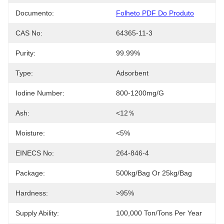
Documento:
Folheto PDF Do Produto
CAS No:
64365-11-3
Purity:
99.99%
Type:
Adsorbent
Iodine Number:
800-1200mg/g
Ash:
<12％
Moisture:
<5%
EINECS No:
264-846-4
Package:
500kg/bag Or 25kg/bag
Hardness:
>95%
Supply Ability:
100,000 Ton/Tons Per Year