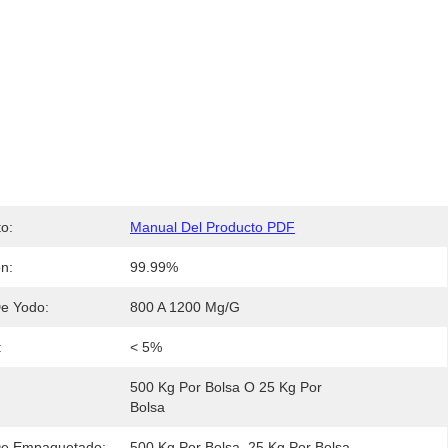
o:
Manual Del Producto PDF
ón:
99.99%
e Yodo:
800 A 1200 Mg/g
:
< 5%
500 Kg Por Bolsa O 25 Kg Por 
Bolsa
De Empaquetado:
500 Kg Por Bolsa, 25 Kg Por Bolsa