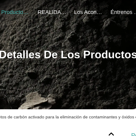
Productos
REALIDAD VIRTUAL
Los Acontecimientos
Éntrenos 
Detalles De Los Producto
etos de carbón activado para la eliminación de contaminantes y óxidos 
P