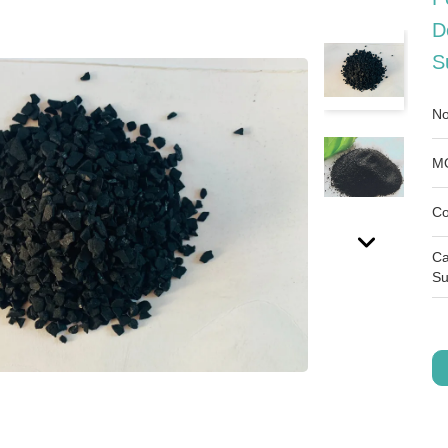
D
S
No
M
Co
Ca
Su