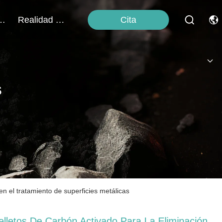
Cita
En Contacto Con
Realidad Virtual
s
en el tratamiento de superficies metálicas
elletos De Carbón Activado Para La Eliminación