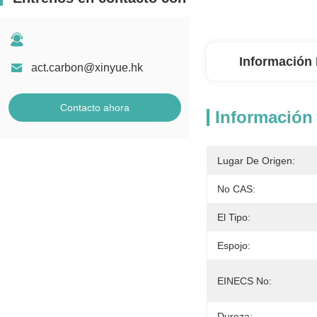
Información 
act.carbon@xinyue.hk
Contacto ahora
Información 
Lugar De Origen:
No CAS:
El Tipo:
Espojo:
EINECS No:
Dureza: