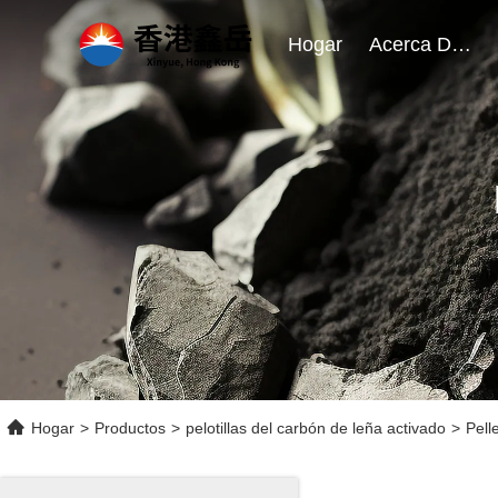
Hogar
Acerca De Nosotros
Hogar
>
Productos
>
pelotillas del carbón de leña activado
>
Pell