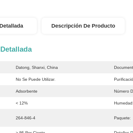
Detallada
Descripción De Producto
Detallada
Datong, Shanxi, China
Document
No Se Puede Utilizar.
Purificaci
Adsorbente
Número D
< 12%
Humedad
264-846-4
Paquete:
> 95 Por Ciento
Detalles 