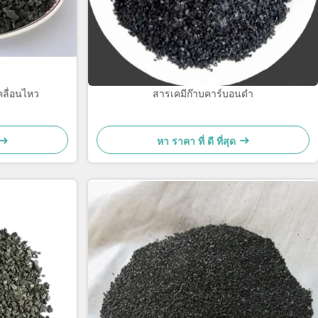
คลื่อนไหว
สารเคมีก๊าบคาร์บอนดํา
หา ราคา ที่ ดี ที่สุด