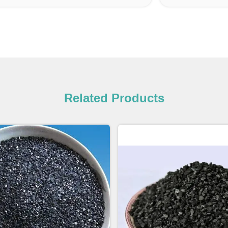
Related Products