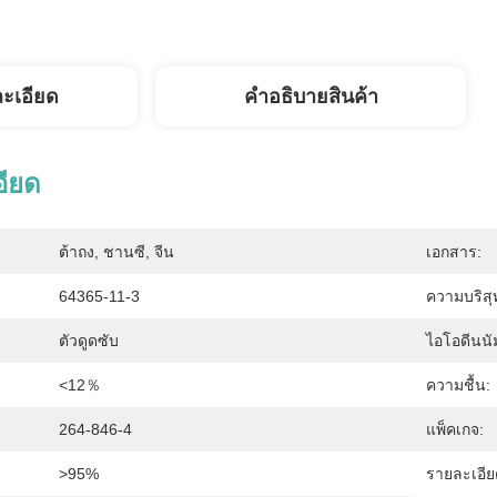
ละเอียด
คําอธิบายสินค้า
อียด
ต้าถง, ชานซี, จีน
เอกสาร:
64365-11-3
ความบริสุท
ตัวดูดซับ
ไอโอดีนนั
<12％
ความชื้น:
264-846-4
แพ็คเกจ:
>95%
รายละเอีย