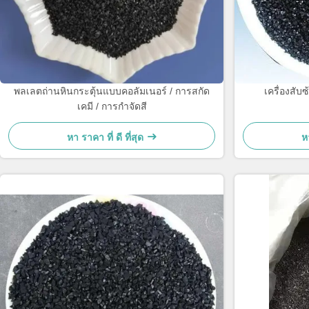
พลเลตถ่านหินกระตุ้นแบบคอลัมเนอร์ / การสกัด
เครื่องสั
เคมี / การกําจัดสี
หา ราคา ที่ ดี ที่สุด
หา