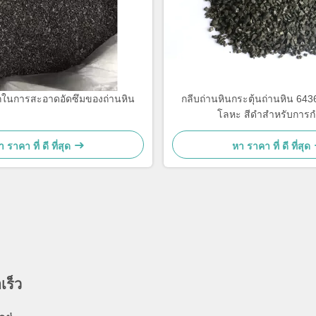
ในการสะอาดอัดซึมของถ่านหิน
กลีบถ่านหินกระตุ้นถ่านหิน 643
โลหะ สีดําสําหรับการกํ
 ราคา ที่ ดี ที่สุด
หา ราคา ที่ ดี ที่สุด
เร็ว