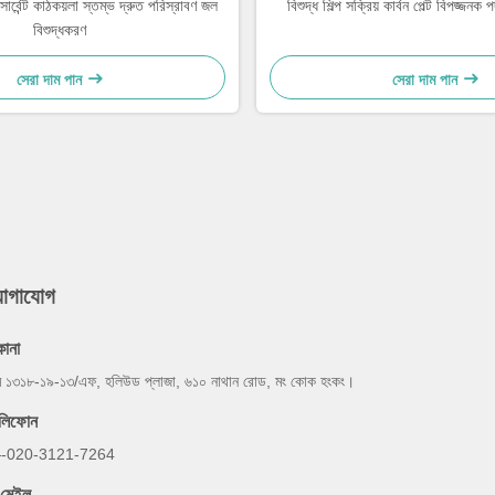
ডসোর্বেন্ট কাঠকয়লা স্তম্ভ দ্রুত পরিস্রাবণ জল
বিশুদ্ধ শিল্প সক্রিয় কার্বন পেল্ট বিপজ্জনক
বিশুদ্ধকরণ
সেরা দাম পান
সেরা দাম পান
যোগাযোগ
কানা
ম ১৩১৮-১৯-১৩/এফ, হলিউড প্লাজা, ৬১০ নাথান রোড, মং কোক হংকং।
েলিফোন
-020-3121-7264
-মেইল