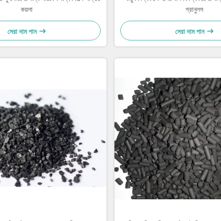
কয়লা
গ্রানুলস
সেরা দাম পান
সেরা দাম পান