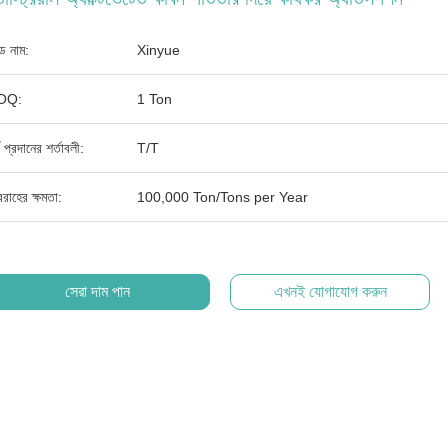
যান্ড নাম:
Xinyue
OQ:
1 Ton
থ প্রদানের শর্তাবলী:
T/T
রাহের ক্ষমতা:
100,000 Ton/Tons per Year
সেরা দাম পান
এখনই যোগাযোগ করুন