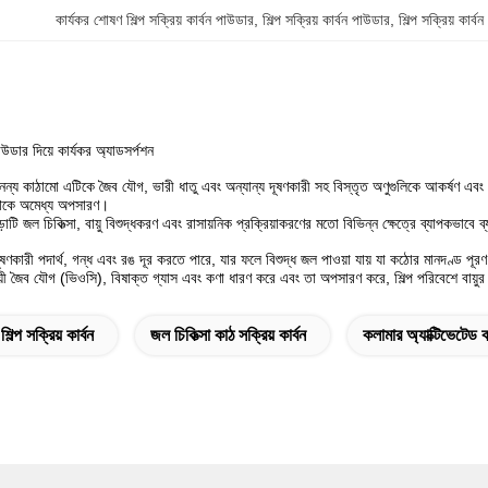
কার্যকর শোষণ শিল্প সক্রিয় কার্বন পাউডার
, 
শিল্প সক্রিয় কার্বন পাউডার
, 
শিল্প সক্রিয় কার
 পাউডার দিয়ে কার্যকর অ্যাডসর্পশন
অনন্য কাঠামো এটিকে জৈব যৌগ, ভারী ধাতু এবং অন্যান্য দূষণকারী সহ বিস্তৃত অণুগুলিকে আকর্ষণ এ
 থেকে অমেধ্য অপসারণ।
ুঁড়াটি জল চিকিত্সা, বায়ু বিশুদ্ধকরণ এবং রাসায়নিক প্রক্রিয়াকরণের মতো বিভিন্ন ক্ষেত্রে ব্যাপকভাবে 
ূষণকারী পদার্থ, গন্ধ এবং রঙ দূর করতে পারে, যার ফলে বিশুদ্ধ জল পাওয়া যায় যা কঠোর মানদণ্ড পূ
বায়ী জৈব যৌগ (ভিওসি), বিষাক্ত গ্যাস এবং কণা ধারণ করে এবং তা অপসারণ করে, শিল্প পরিবেশে বায়ু
 শিল্প সক্রিয় কার্বন
জল চিকিত্সা কাঠ সক্রিয় কার্বন
কলামার অ্যাক্টিভেটেড কার