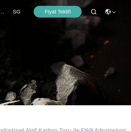
Fiyat Teklifi
imle İletişim
SG
ndüstriyel Aktif Karbon Tozu Ile Etkili Adsorpsiyon