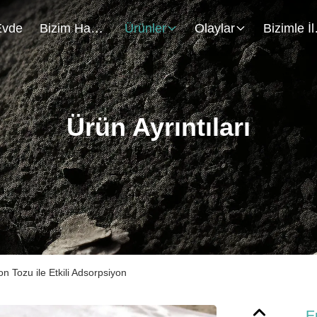
Evde
Bizim Hakkımızda
Ürünler
Olaylar
Biz
Ürün Ayrıntıları
on Tozu ile Etkili Adsorpsiyon
E