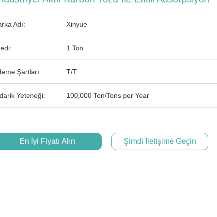
rka Adı:
Xinyue
edi:
1 Ton
eme Şartları:
T/T
darik Yeteneği:
100,000 Ton/Tons per Year
En İyi Fiyatı Alın
Şimdi Iletişime Geçin