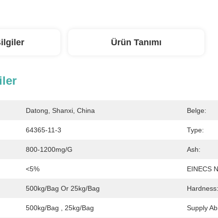
ilgiler
Ürün Tanımı
iler
Datong, Shanxi, China
Belge:
64365-11-3
Type:
800-1200mg/g
Ash:
<5%
EINECS N
500kg/bag Or 25kg/bag
Hardness
500kg/bag , 25kg/bag
Supply Abil