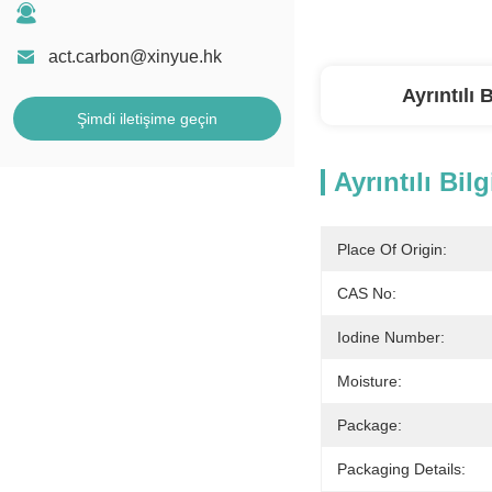
act.carbon@xinyue.hk
Ayrıntılı B
Şimdi iletişime geçin
Ayrıntılı Bilg
Place Of Origin:
CAS No:
Iodine Number:
Moisture:
Package:
Packaging Details: