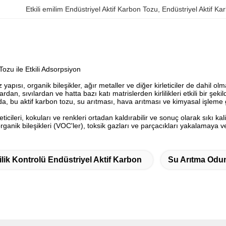
Etkili emilim Endüstriyel Aktif Karbon Tozu
, 
Endüstriyel Aktif Ka
Tozu ile Etkili Adsorpsiyon
yapısı, organik bileşikler, ağır metaller ve diğer kirleticiler de dahil o
ardan, sıvılardan ve hatta bazı katı matrislerden kirlilikleri etkili bir şekil
, bu aktif karbon tozu, su arıtması, hava arıtması ve kimyasal işleme gi
leticileri, kokuları ve renkleri ortadan kaldırabilir ve sonuç olarak sıkı kal
ganik bileşikleri (VOC'ler), toksik gazları ve parçacıkları yakalamaya 
lilik Kontrolü Endüstriyel Aktif Karbon
Su Arıtma Odu