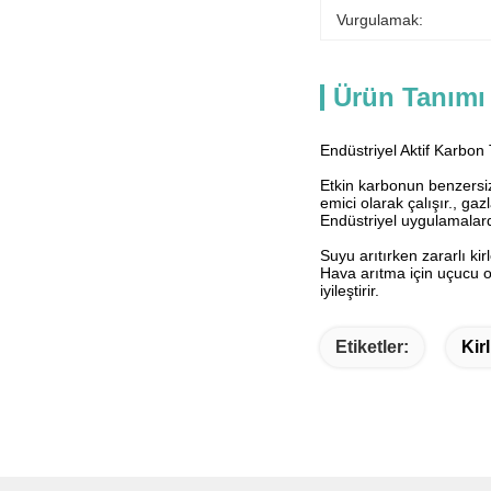
Vurgulamak:
Ürün Tanımı
Endüstriyel Aktif Karbon 
Etkin karbonun benzersiz 
emici olarak çalışır., gazl
Endüstriyel uygulamalarda
Suyu arıtırken zararlı kir
Hava arıtma için uçucu or
iyileştirir.
Etiketler:
Kir