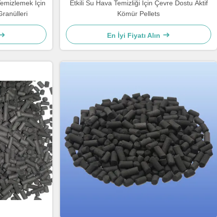
emizlemek İçin
Etkili Su Hava Temizliği İçin Çevre Dostu Aktif
ranülleri
Kömür Pellets
En İyi Fiyatı Alın