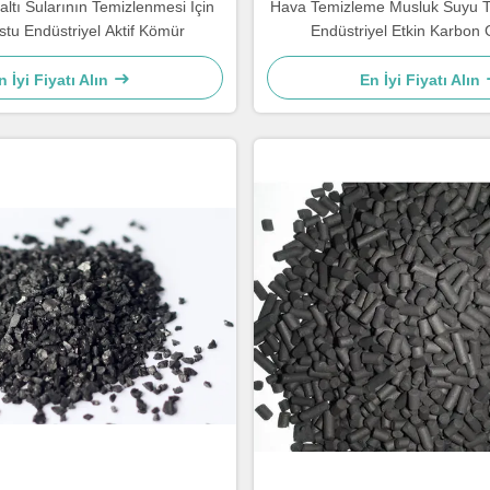
altı Sularının Temizlenmesi İçin
Hava Temizleme Musluk Suyu T
tu Endüstriyel Aktif Kömür
Endüstriyel Etkin Karbon G
n İyi Fiyatı Alın
En İyi Fiyatı Alın