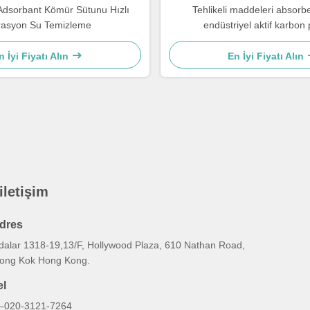
 Adsorbant Kömür Sütunu Hızlı
Tehlikeli maddeleri absorb
trasyon Su Temizleme
endüstriyel aktif karbon p
n İyi Fiyatı Alın
En İyi Fiyatı Alın
 iletişim
dres
dalar 1318-19,13/F, Hollywood Plaza, 610 Nathan Road,
ong Kok Hong Kong.
el
-020-3121-7264