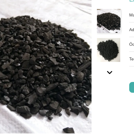
Ma
Ad
Öd
Te