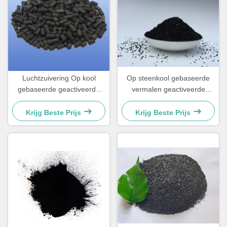
Luchtzuivering Op kool
Op steenkool gebaseerde
gebaseerde geactiveerde
vermalen geactiveerde
koolstof CAS 64365-11-3
koolstof / steenkool
Kolomvormige geactiveerde
geactiveerde koolstof Voor
Krijg Beste Prijs
Krijg Beste Prijs
koolstof
verduidelijking