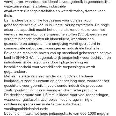
verwijderen, waardoor het ideaal is voor gebruik in gemeentelijke
waterzuiveringsinstallaties, industriële
afvalwaterzuiveringsinstallaties en waterfiltratiesystemen voor
thuis.
Een andere belangrijke toepassing voor op steenkool
gebaseerde actieve kool is in luchtzuiveringssystemen. De hoge
adsorptiecapaciteit maakt het een uitstekende keuze voor het
verwijderen van vluchtige organische stoffen (VOS), geuren en
verontreinigende stoffen uit binnenlucht, waardoor een
gezondere en aangenamere omgeving wordt gecreëerd in
commerciële gebouwen, woningen en industriële faciliteiten.
Bovendien maakt de haven van op steenkool gebaseerde actieve
kool in SHANGHAI het gemakkelijk toegankelijk voor bedrijven en
industrieën in de regio, waardoor tijdige levering en
beschikbaarheid voor verschillende toepassingen wordt
gegarandeerd.
Met een sterkte van niet minder dan 95% is dit actieve
koolproduct zeer duurzaam en gaat het lang mee, waardoor het
geschikt is voor gebruik in veeleisende industriële processen
zoals goudwinning, gaszuivering en chemische productie.
De deeltjesgrootte van 1,5 mm is ideaal voor veel toepassingen,
waaronder gasfasefiltratie, oplosmiddelterugwinning en
ontkleuringsprocessen in de farmaceutische en
voedingsmiddelenindustrie.
Bovendien maakt het hoge jodiumgehalte van 600-1000 mg/g in