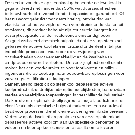
De sterkte van deze op steenkool gebaseerde actieve kool is
gegarandeerd niet minder dan 95%, wat duurzaamheid en
betrouwbaarheid in verschillende toepassingen garandeert. Of
het nu wordt gebruikt voor gaszuivering, ontkleuring van
vloeistoffen of het verwijderen van verontreinigende stoffen uit
afvalwater, dit product behoudt zijn structurele integriteit en
adsorptiecapaciteit onder veeleisende omstandigheden.
Als geclassificeerd chemisch hulpstof dient deze op steenkool
gebaseerde actieve kool als een cruciaal onderdeel in talrijke
industriële processen, waardoor de verwijdering van
onzuiverheden wordt vergemakkelijkt en de kwaliteit van
eindproducten wordt verbeterd. De veelzijdigheid en efficiëntie
maken het een voorkeurskeuze voor fabrikanten en milieu-
ingenieurs die op zoek zijn naar betrouwbare oplossingen voor
zuiverings- en filtratie-uitdagingen.
Samenvattend biedt dit op steenkool gebaseerde actieve
koolproduct uitzonderlijke adsorptiemogelijkheden, betrouwbare
sterkte en veelzijdige toepassingen in verschillende industrieën.
De korrelvorm, optimale deeltjesgrootte, hoge laaddichtheid en
classificatie als chemische hulpstof maken het een waardevol
bezit voor processen die efficiënte zuivering en filtratie vereisen.
Vertrouw op de kwaliteit en prestaties van deze op steenkool
gebaseerde actieve kool om aan uw specifieke behoeften te
voldoen en keer op keer consistente resultaten te leveren.