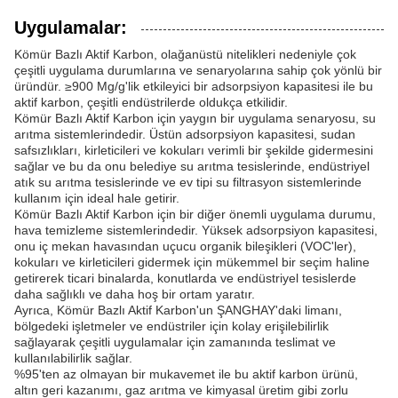
Uygulamalar:
Kömür Bazlı Aktif Karbon, olağanüstü nitelikleri nedeniyle çok
çeşitli uygulama durumlarına ve senaryolarına sahip çok yönlü bir
üründür. ≥900 Mg/g'lik etkileyici bir adsorpsiyon kapasitesi ile bu
aktif karbon, çeşitli endüstrilerde oldukça etkilidir.
Kömür Bazlı Aktif Karbon için yaygın bir uygulama senaryosu, su
arıtma sistemlerindedir. Üstün adsorpsiyon kapasitesi, sudan
safsızlıkları, kirleticileri ve kokuları verimli bir şekilde gidermesini
sağlar ve bu da onu belediye su arıtma tesislerinde, endüstriyel
atık su arıtma tesislerinde ve ev tipi su filtrasyon sistemlerinde
kullanım için ideal hale getirir.
Kömür Bazlı Aktif Karbon için bir diğer önemli uygulama durumu,
hava temizleme sistemlerindedir. Yüksek adsorpsiyon kapasitesi,
onu iç mekan havasından uçucu organik bileşikleri (VOC'ler),
kokuları ve kirleticileri gidermek için mükemmel bir seçim haline
getirerek ticari binalarda, konutlarda ve endüstriyel tesislerde
daha sağlıklı ve daha hoş bir ortam yaratır.
Ayrıca, Kömür Bazlı Aktif Karbon'un ŞANGHAY'daki limanı,
bölgedeki işletmeler ve endüstriler için kolay erişilebilirlik
sağlayarak çeşitli uygulamalar için zamanında teslimat ve
kullanılabilirlik sağlar.
%95'ten az olmayan bir mukavemet ile bu aktif karbon ürünü,
altın geri kazanımı, gaz arıtma ve kimyasal üretim gibi zorlu