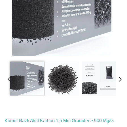
Kömür Bazlı Aktif Karbon 1,5 Mm Granüler ≥ 900 Mg/g