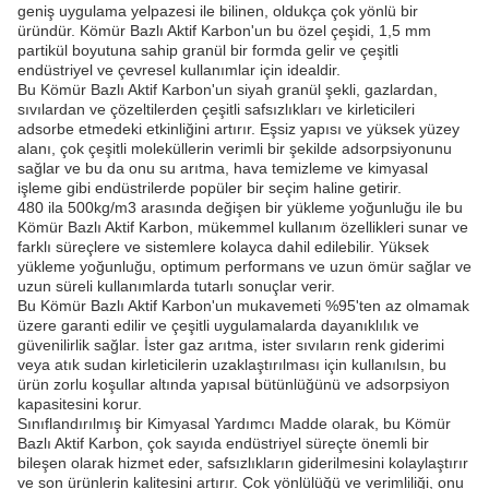
geniş uygulama yelpazesi ile bilinen, oldukça çok yönlü bir
üründür. Kömür Bazlı Aktif Karbon'un bu özel çeşidi, 1,5 mm
partikül boyutuna sahip granül bir formda gelir ve çeşitli
endüstriyel ve çevresel kullanımlar için idealdir.
Bu Kömür Bazlı Aktif Karbon'un siyah granül şekli, gazlardan,
sıvılardan ve çözeltilerden çeşitli safsızlıkları ve kirleticileri
adsorbe etmedeki etkinliğini artırır. Eşsiz yapısı ve yüksek yüzey
alanı, çok çeşitli moleküllerin verimli bir şekilde adsorpsiyonunu
sağlar ve bu da onu su arıtma, hava temizleme ve kimyasal
işleme gibi endüstrilerde popüler bir seçim haline getirir.
480 ila 500kg/m3 arasında değişen bir yükleme yoğunluğu ile bu
Kömür Bazlı Aktif Karbon, mükemmel kullanım özellikleri sunar ve
farklı süreçlere ve sistemlere kolayca dahil edilebilir. Yüksek
yükleme yoğunluğu, optimum performans ve uzun ömür sağlar ve
uzun süreli kullanımlarda tutarlı sonuçlar verir.
Bu Kömür Bazlı Aktif Karbon'un mukavemeti %95'ten az olmamak
üzere garanti edilir ve çeşitli uygulamalarda dayanıklılık ve
güvenilirlik sağlar. İster gaz arıtma, ister sıvıların renk giderimi
veya atık sudan kirleticilerin uzaklaştırılması için kullanılsın, bu
ürün zorlu koşullar altında yapısal bütünlüğünü ve adsorpsiyon
kapasitesini korur.
Sınıflandırılmış bir Kimyasal Yardımcı Madde olarak, bu Kömür
Bazlı Aktif Karbon, çok sayıda endüstriyel süreçte önemli bir
bileşen olarak hizmet eder, safsızlıkların giderilmesini kolaylaştırır
ve son ürünlerin kalitesini artırır. Çok yönlülüğü ve verimliliği, onu