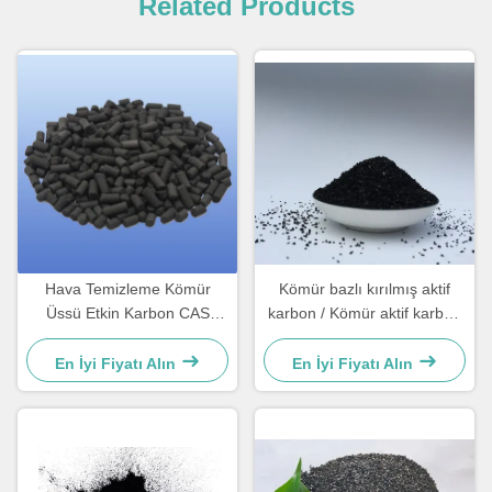
Related Products
Hava Temizleme Kömür
Kömür bazlı kırılmış aktif
Üssü Etkin Karbon CAS
karbon / Kömür aktif karbon
64365-11-3 Sütunlu Etkin
Açıklama için
Karbon
En İyi Fiyatı Alın
En İyi Fiyatı Alın