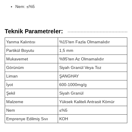
Nem: ≤%5
Teknik Parametreler:
Yanma Kalıntısı
%15'ten Fazla Olmamalıdır
Partikül Boyutu
1,5 mm
Mukavemet
%95'ten Az Olmamalıdır
Görünüm
Siyah Granül Veya Toz
Liman
ŞANGHAY
İyot
600-1000mg/g
Şekil
Siyah Granül
Malzeme
Yüksek Kaliteli Antrasit Kömür
Nem
≤%5
Emprenye Edilmiş Sıvı
KOH