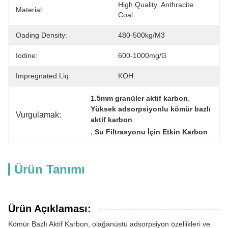
High Quality  Anthracite  
Material:
Coal
Oading Density:
480-500kg/m3
Iodine:
600-1000mg/g
Impregnated Liq:
KOH
, 
1.5mm granüler aktif karbon
Yüksek adsorpsiyonlu kömür bazlı 
Vurgulamak:
aktif karbon
, 
Su Filtrasyonu İçin Etkin Karbon
Ürün Tanımı
Ürün Açıklaması:
Kömür Bazlı Aktif Karbon, olağanüstü adsorpsiyon özellikleri ve