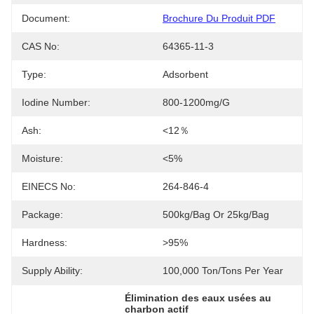
Document:
Brochure Du Produit PDF
CAS No:
64365-11-3
Type:
Adsorbent
Iodine Number:
800-1200mg/g
Ash:
<12％
Moisture:
<5%
EINECS No:
264-846-4
Package:
500kg/bag Or 25kg/bag
Hardness:
>95%
Supply Ability:
100,000 Ton/Tons Per Year
Élimination des eaux usées au 
charbon actif