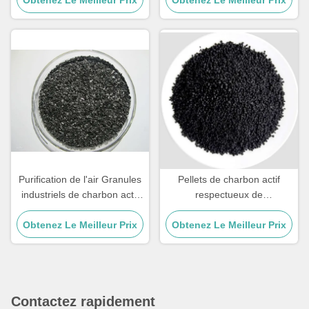
Obtenez Le Meilleur Prix
pollution
l'assainissement des sols et
Obtenez Le Meilleur Prix
des eaux souterraines
Purification de l'air Granules
Pellets de charbon actif
industriels de charbon actif
respectueux de
pour la purification de l'eau
l'environnement pour une
Obtenez Le Meilleur Prix
du robinet
purification efficace de l'eau
Obtenez Le Meilleur Prix
et de l'air
Contactez rapidement