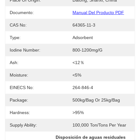
Place Of Origin:
Datong, Shanxi, China
Documento:
Manual Del Producto PDF
CAS No:
64365-11-3
Type:
Adsorbent
Iodine Number:
800-1200mg/g
Ash:
<12％
Moisture:
<5%
EINECS No:
264-846-4
Package:
500kg/bag Or 25kg/bag
Hardness:
>95%
Supply Ability:
100,000 Ton/Tons Per Year
Disposición de aguas residuales 