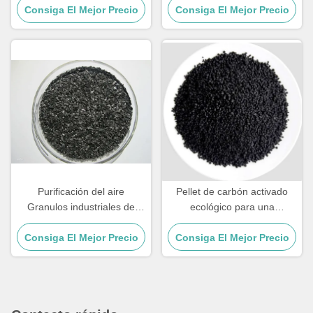
Consiga El Mejor Precio
contaminación
Consiga El Mejor Precio
aguas subterráneas
Purificación del aire
Pellet de carbón activado
Granulos industriales de
ecológico para una
carbón activado para la
purificación eficiente del aire
Consiga El Mejor Precio
purificación del agua del
Consiga El Mejor Precio
del agua
grifo