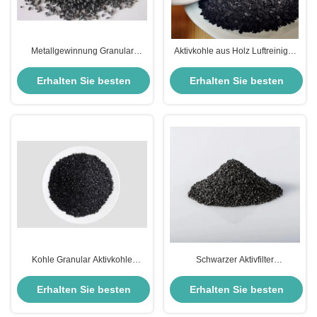
Metallgewinnung Granular
Aktivkohle aus Holz Luftreiniger
Aktivkohle Wasserfilterpatrone
Erdgasreinigung Aktivkohle
hohe Kapazität
Erhalten Sie besten
Erhalten Sie besten
Preis
Preis
Kohle Granular Aktivkohle
Schwarzer Aktivfilter
Schwarze Aktivkohle zur
Kohlenstoffpellets
Geruchsbekämpfung
Adsorptionsmittel
Erhalten Sie besten
Erhalten Sie besten
Erdgasreinigung Aktivkohle
Preis
Preis