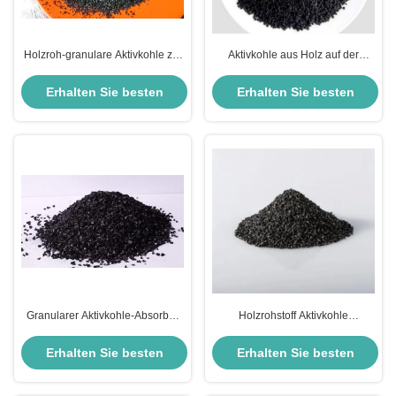
Holzroh-granulare Aktivkohle zur
Aktivkohle aus Holz auf der
effektiven Reinigung
Grundlage von Pellet für die
Metallgewinnung zur Reinigung
Erhalten Sie besten
Erhalten Sie besten
Preis
Preis
Granularer Aktivkohle-Absorber
Holzrohstoff Aktivkohle
auf Kohlebasis Schwarze
Industriewasserbehandlung
Aktivkohle-Granulate
Aktivkohle
Erhalten Sie besten
Erhalten Sie besten
Preis
Preis