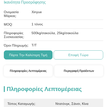
Ικανότητα Προσρόφησης
Ονομασία
Xinyue
Μάρκας:
1 τόνος
MOQ:
Πληροφορίες
500kg/σακούλα, 25kg/σακούλα
Συσκευασίας:
Τ/Τ
Όροι Πληρωμής:
Πάρτε Την Καλύτερη Τιμή
Επαφή Τώρα
Πληροφορίες Λεπτομέρειας
Περιγραφή Προϊόντων
Πληροφορίες Λεπτομέρειας
Τόπος Καταγωγής:
Ντατόνγκ, Σάνσι, Κίνα