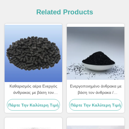
Related Products
Καθαρισμός αέρα Ενεργός
Ενεργοποιημένο άνθρακα με
άνθρακας με βάση τον
βάση τον άνθρακα /
άνθρακα CAS 64365-11-3
ενεργοποιημένο άνθρακα με
Πάρτε Την Καλύτερη Τιμή
Στύλος ενεργός άνθρακας
Πάρτε Την Καλύτερη Τιμή
βάση τον άνθρακα Για
διευκρίνιση