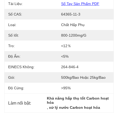
Tài Liệu:
Sổ Tay Sản Phẩm PDF
Số CAS:
64365-11-3
Loại:
Chất Hấp Phụ
Số Iốt:
800-1200mg/g
Tro:
<12％
Độ Ẩm:
<5%
EINECS Không:
264-846-4
Gói:
500kg/bao Hoặc 25kg/bao
Độ Cứng:
>95%
Khả năng hấp thụ tốt Carbon hoạt 
hóa
Làm nổi bật:
, 
xử lý nước Carbon hoạt hóa