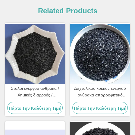
Related Products
Στύλοι ενεργού άνθρακα /
Δαχτυλικός κόκκος ενεργού
Χημικές διαρροές /
άνθρακα απορροφητικό
Απομάκρυνση χρώματος
περιβαλλοντική βιωσιμότητα
Πάρτε Την Καλύτερη Τιμή
Πάρτε Την Καλύτερη Τιμή