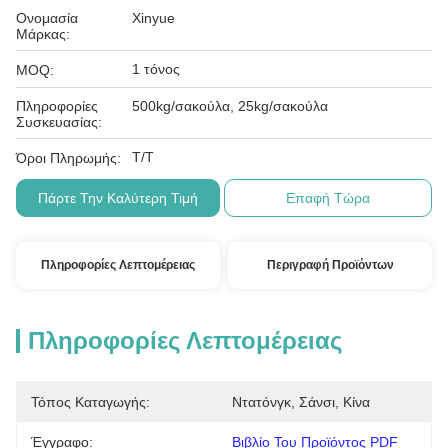
Ονομασία
Xinyue
Μάρκας:
1 τόνος
MOQ:
Πληροφορίες
500kg/σακούλα, 25kg/σακούλα
Συσκευασίας:
Τ/Τ
Όροι Πληρωμής:
Πάρτε Την Καλύτερη Τιμή
Επαφή Τώρα
Πληροφορίες Λεπτομέρειας
Περιγραφή Προϊόντων
Πληροφορίες Λεπτομέρειας
Τόπος Καταγωγής:
Ντατόνγκ, Σάνσι, Κίνα
Έγγραφο:
Βιβλίο Του Προϊόντος PDF