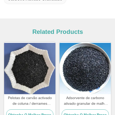
Related Products
Pelotas de carvão activado
Adsorvente de carbono
de coluna / derrames
ativado granular de malha
químicos / remoção de cor
Sustentabilidade ambiental
Obtenha O Melhor Preço
Obtenha O Melhor Preço