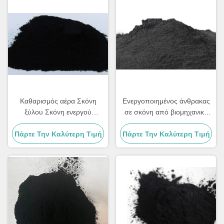
Καθαρισμός αέρα Σκόνη
Ενεργοποιημένος άνθρακας
ξύλου Σκόνη ενεργού
σε σκόνη από βιομηχανικό
άνθρακα Σκόνη ξύλου
ξύλο για διήθηση νερού
Πάρτε Την Καλύτερη Τιμή
Φυσική αφαίρεση οσμών
Πάρτε Την Καλύτερη Τιμή