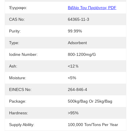
Έγγραφο:
Βιβλίο Του Προϊόντος PDF
CAS No:
64365-11-3
Purity:
99.99%
Type:
Adsorbent
Iodine Number:
800-1200mg/g
Ash:
<12％
Moisture:
<5%
EINECS No:
264-846-4
Package:
500kg/bag Or 25kg/bag
Hardness:
>95%
Supply Ability:
100,000 Ton/Tons Per Year