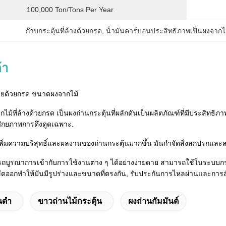
100,000 Ton/Tons Per Year
ก๊าบกระตุ้นที่ล้างด้วยกรด
, 
น้ํามันคาร์บอนประสิทธิภาพเป็นผงจาก
้า
บายด้วยกรด ขนาดผงจากไม้
ากไม้ที่ล้างด้วยกรด เป็นผงถ่านกระตุ้นที่ผลักดันเป็นผลิตภัณฑ์ที่มีประสิ
ีศักยภาพการดึงดูดเฉพาะ.
่มความบริสุทธิ์และผลงานของถ่านกระตุ้นมากขึ้น มันกําจัดสิ่งสกปรกและสาร
ถบูรณาการเข้ากับการใช้งานต่าง ๆ ได้อย่างง่ายดาย สามารถใช้ในระบบ
ดออกทําให้มันมีรูปร่างและขนาดที่ตรงกัน, รับประกันการไหลผ่านและการสัมผ
นดํา
ขาวถ่านไม้กระตุ้น
ผงถ่านกัมมันต์