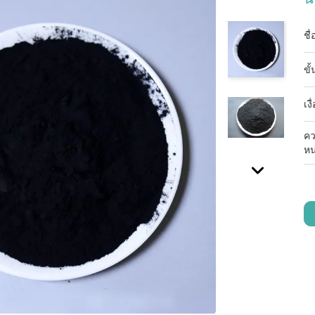
ชื
ขั้
เง
คว
หน