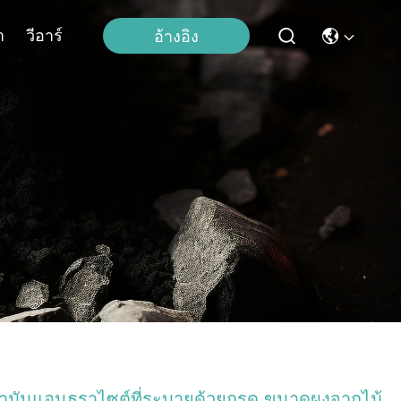
า
วีอาร์
อ้างอิง
้ํามันแอนธราไซต์ที่ระบายด้วยกรด ขนาดผงจากไม้