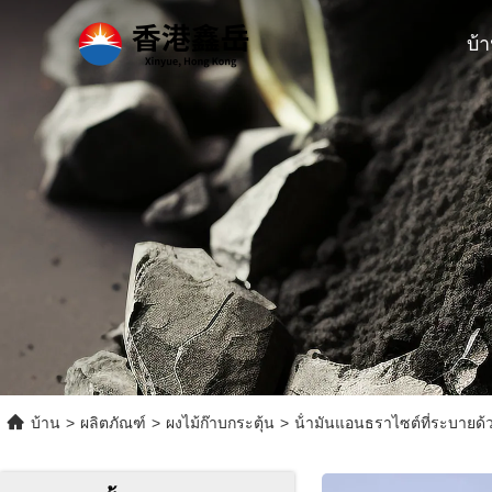
บ้
บ้าน
>
ผลิตภัณฑ์
>
ผงไม้ก๊าบกระตุ้น
>
น้ํามันแอนธราไซต์ที่ระบายด