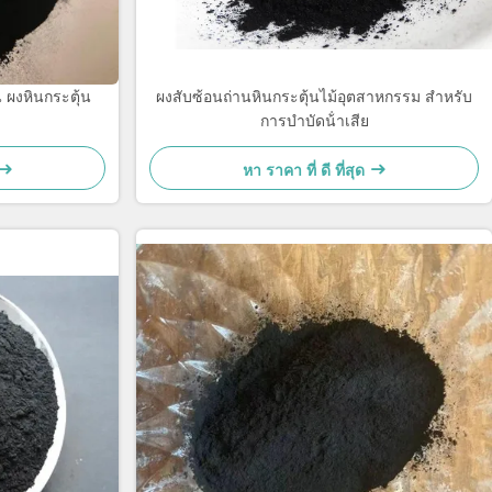
 ผงหินกระตุ้น
ผงสับซ้อนถ่านหินกระตุ้นไม้อุตสาหกรรม สําหรับ
การบําบัดน้ําเสีย
หา ราคา ที่ ดี ที่สุด