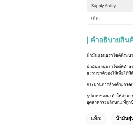
Supply Ability:
เน้น:
คําอธิบายสินค
น้ํามันแอนธราไซต์ที่ระ
น้ํามันแอนธราไซต์ที่ทําจ
ธรรมชาติของไม้เพื่อให้ม
กระบวนการล้างด้วยกรดเพิ
รูปแบบของผงทําให้สามาร
อุตสาหกรรมลักษณะที่ถูกขี
แท็ก:
น้ํามันฝุ่