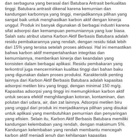
dan serbaguna yang berasal dari Batubara Antrasit berkualitas
tinggi. Batubara antrasit dikenal karena kemurnian dan
kandungan karbonnya yang tinggi, menjadikannya pilihan yang
sangat baik untuk menghasilkan karbon aktif dengan kinerja
unggul. Produk ini banyak digunakan di berbagai industri karena
sifat adsorpsi dan kemampuan pemurniannya yang luar biasa.
Salah satu atribut utama Karbon Aktif Berbasis Batubara adalah
residu pembakarannya yang rendah, dengan residu tidak lebih
dari 15% yang tersisa setelah proses aktivasi. Hal ini memastikan
bahwa karbon aktif mempertahankan integritas dan
kemurniannya, memberikan kinerja dan keandalan yang
konsisten dalam berbagai aplikasi. Residu pembakaran yang
terkontrol juga mencerminkan kualitas tinggi dari bahan baku
yang digunakan dalam proses produksi. Karakteristik penting
lainnya dari Karbon Aktif Berbasis Batubara adalah kapasitas
adsorpsi metilen biru yang tinggi, dengan minimal 150 mg/g.
Kapasitas adsorpsi yang tinggi ini memungkinkan karbon aktif
untuk secara efektif menghilangkan kotoran, kontaminan, dan
polutan dari udara, air, dan zat lainnya. Adsorpsi metilen biru
yang unggul dari produk ini menjadikannya pilihan yang disukai
untuk aplikasi yang membutuhkan pemurnian dan penyaringan
yang efisien. Selain itu, Karbon Aktif Berbasis Batubara memiliki
kandungan kelembaban yang rendah, dengan maksimum 5%.
Kandungan kelembaban yang rendah membantu mencegah
karbon aktif menjadi jenuh dan kehilangan kapasitas