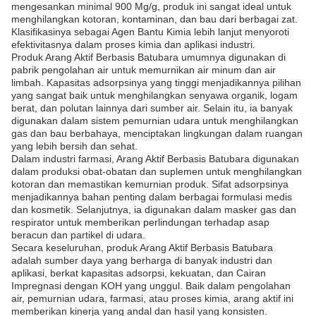
mengesankan minimal 900 Mg/g, produk ini sangat ideal untuk
menghilangkan kotoran, kontaminan, dan bau dari berbagai zat.
Klasifikasinya sebagai Agen Bantu Kimia lebih lanjut menyoroti
efektivitasnya dalam proses kimia dan aplikasi industri.
Produk Arang Aktif Berbasis Batubara umumnya digunakan di
pabrik pengolahan air untuk memurnikan air minum dan air
limbah. Kapasitas adsorpsinya yang tinggi menjadikannya pilihan
yang sangat baik untuk menghilangkan senyawa organik, logam
berat, dan polutan lainnya dari sumber air. Selain itu, ia banyak
digunakan dalam sistem pemurnian udara untuk menghilangkan
gas dan bau berbahaya, menciptakan lingkungan dalam ruangan
yang lebih bersih dan sehat.
Dalam industri farmasi, Arang Aktif Berbasis Batubara digunakan
dalam produksi obat-obatan dan suplemen untuk menghilangkan
kotoran dan memastikan kemurnian produk. Sifat adsorpsinya
menjadikannya bahan penting dalam berbagai formulasi medis
dan kosmetik. Selanjutnya, ia digunakan dalam masker gas dan
respirator untuk memberikan perlindungan terhadap asap
beracun dan partikel di udara.
Secara keseluruhan, produk Arang Aktif Berbasis Batubara
adalah sumber daya yang berharga di banyak industri dan
aplikasi, berkat kapasitas adsorpsi, kekuatan, dan Cairan
Impregnasi dengan KOH yang unggul. Baik dalam pengolahan
air, pemurnian udara, farmasi, atau proses kimia, arang aktif ini
memberikan kinerja yang andal dan hasil yang konsisten.