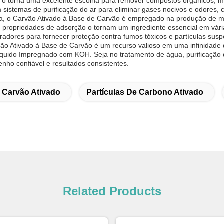
o torna uma excelente escolha para remover compostos orgânicos, met
 sistemas de purificação do ar para eliminar gases nocivos e odores, 
ica, o Carvão Ativado à Base de Carvão é empregado na produção de 
 propriedades de adsorção o tornam um ingrediente essencial em vária
radores para fornecer proteção contra fumos tóxicos e partículas susp
vão Ativado à Base de Carvão é um recurso valioso em uma infinidade 
 Líquido Impregnado com KOH. Seja no tratamento de água, purificação 
nho confiável e resultados consistentes.
 Carvão Ativado
Partículas De Carbono Ativado
Related Products