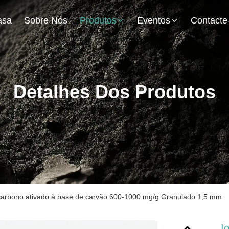
asa
Sobre Nós
Produtos
Eventos
Detalhes Dos Produtos
carbono ativado à base de carvão 600-1000 mg/g Granulado 1,5 mm
I