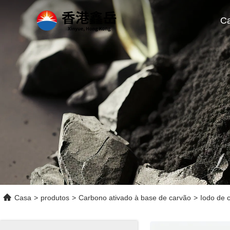
C
Casa
>
produtos
>
Carbono ativado à base de carvão
>
Iodo de 