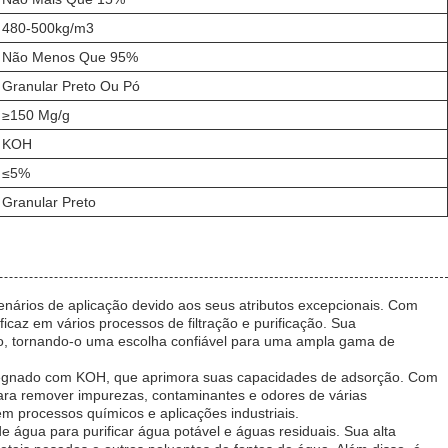
480-500kg/m3
Não Menos Que 95%
Granular Preto Ou Pó
≥150 Mg/g
KOH
≤5%
Granular Preto
nários de aplicação devido aos seus atributos excepcionais. Com
caz em vários processos de filtração e purificação. Sua
o, tornando-o uma escolha confiável para uma ampla gama de
mpregnado com KOH, que aprimora suas capacidades de adsorção. Com
ara remover impurezas, contaminantes e odores de várias
em processos químicos e aplicações industriais.
água para purificar água potável e águas residuais. Sua alta