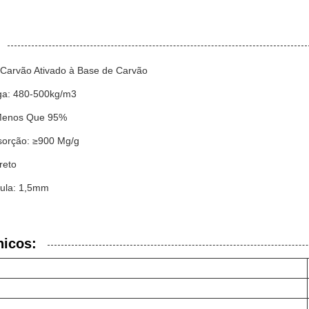
Carvão Ativado à Base de Carvão
ga: 480-500kg/m3
 Menos Que 95%
sorção: ≥900 Mg/g
reto
cula: 1,5mm
nicos: