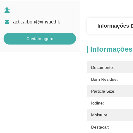
act.carbon@xinyue.hk
Informações 
Contato agora
Informações
Documento:
Burn Residue:
Particle Size:
Iodine:
Moisture:
Destacar: