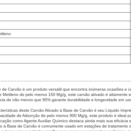
tileno
 de Carvão é um produto versátil que encontra inúmeras ocasiões e ce
 Metileno de pelo menos 150 Mg/g, este carvão ativado é altamente efi
ncia de não menos que 95% garante durabilidade e longevidade em us
acterísticas deste Carvão Ativado à Base de Carvão é seu Líquido I
acidade de Adsorção de pelo menos 900 Mg/g, este produto é ideal p
icação como Agente Auxiliar Químico destaca ainda mais sua eficácia 
o à Base de Carvão é comumente usado em estações de tratamento de 