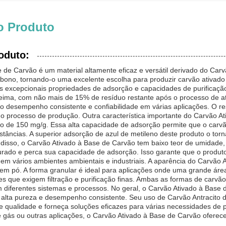
o Produto
oduto:
de Carvão é um material altamente eficaz e versátil derivado do Carvã
arbono, tornando-o uma excelente escolha para produzir carvão ativa
uas excepcionais propriedades de adsorção e capacidades de purificaçã
eima, com não mais de 15% de resíduo restante após o processo de at
o desempenho consistente e confiabilidade em várias aplicações. O re
 no processo de produção. Outra característica importante do Carvão A
 de 150 mg/g. Essa alta capacidade de adsorção permite que o carvã
stâncias. A superior adsorção de azul de metileno deste produto o tor
lém disso, o Carvão Ativado à Base de Carvão tem baixo teor de umidad
turado e perca sua capacidade de adsorção. Isso garante que o produt
 vários ambientes ambientais e industriais. A aparência do Carvão 
 em pó. A forma granular é ideal para aplicações onde uma grande áre
s que exigem filtração e purificação finas. Ambas as formas de carv
 diferentes sistemas e processos. No geral, o Carvão Ativado à Base d
 alta pureza e desempenho consistente. Seu uso de Carvão Antracito 
 qualidade e forneça soluções eficazes para várias necessidades de pu
 gás ou outras aplicações, o Carvão Ativado à Base de Carvão oferece