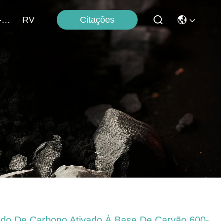
Citações
Contacte-Nos
RV
odo De Carbono Ativado À Base De Carvão 600-