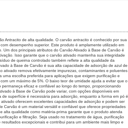
o Antracito de alta qualidade. O carvão antracito é conhecido por sua
do com desempenho superior. Este produto é amplamente utilizado em
o. Um dos principais atributos do Carvão Ativado à Base de Carvão é
ivação. Isso garante que o carvão ativado mantenha sua integridade
síduo de queima controlado também reflete a alta qualidade da
tivado à Base de Carvão é sua alta capacidade de adsorção de azul de
o ativado remova efetivamente impurezas, contaminantes e poluentes
na uma escolha preferida para aplicações que exigem purificação e
e, com um máximo de 5%. O baixo teor de umidade ajuda a evitar que o
o permaneça eficaz e confiável ao longo do tempo, proporcionando
Ativado à Base de Carvão pode variar, com opções disponíveis em
a de superfície é necessária para adsorção, enquanto a forma em pó é
ão ativado oferecem excelentes capacidades de adsorção e podem ser
e Carvão é um material versátil e confiável que oferece propriedades
de alta qualidade como matéria-prima garante que o produto atenda
rificação e filtração. Seja usado no tratamento de água, purificação
 resultados excepcionais e contribui para um ambiente mais limpo e