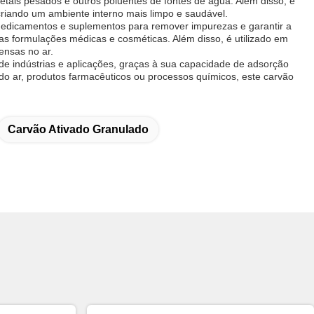
ais pesados e outros poluentes de fontes de água. Além disso, é
criando um ambiente interno mais limpo e saudável.
medicamentos e suplementos para remover impurezas e garantir a
s formulações médicas e cosméticas. Além disso, é utilizado em
ensas no ar.
de indústrias e aplicações, graças à sua capacidade de adsorção
do ar, produtos farmacêuticos ou processos químicos, este carvão
Carvão Ativado Granulado