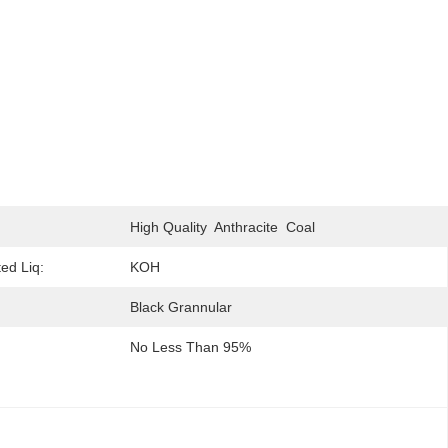
High Quality  Anthracite  Coal
ed Liq:
KOH
Black Grannular
No Less Than 95%