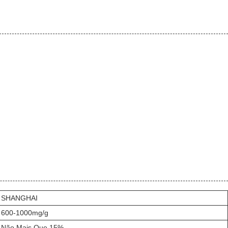
SHANGHAI
600-1000mg/g
Não Mais Que 15%