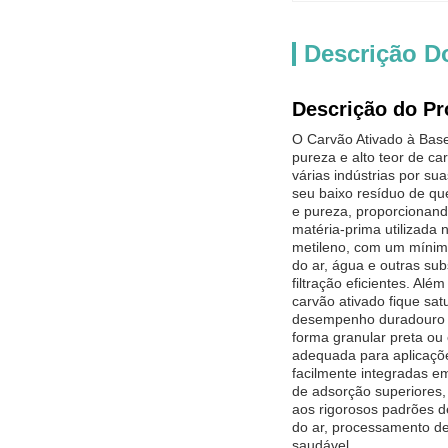
Descrição D
Descrição do Pr
O Carvão Ativado à Base 
pureza e alto teor de c
várias indústrias por s
seu baixo resíduo de qu
e pureza, proporcionand
matéria-prima utilizada
metileno, com um mínimo
do ar, água e outras sub
filtração eficientes. A
carvão ativado fique sa
desempenho duradouro em
forma granular preta ou
adequada para aplicaçõe
facilmente integradas em
de adsorção superiores,
aos rigorosos padrões de
do ar, processamento de
saudável.