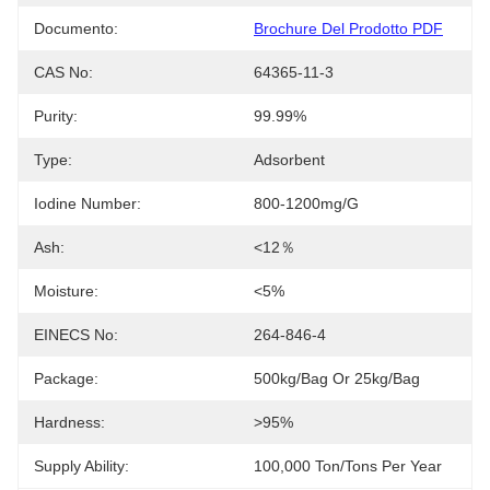
Documento:
Brochure Del Prodotto PDF
CAS No:
64365-11-3
Purity:
99.99%
Type:
Adsorbent
Iodine Number:
800-1200mg/g
Ash:
<12％
Moisture:
<5%
EINECS No:
264-846-4
Package:
500kg/bag Or 25kg/bag
Hardness:
>95%
Supply Ability:
100,000 Ton/Tons Per Year