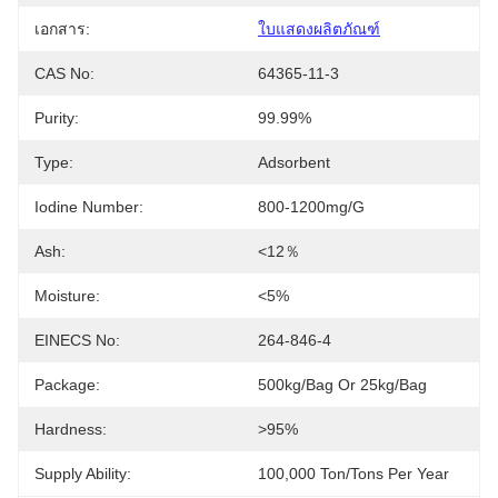
เอกสาร:
ใบแสดงผลิตภัณฑ์
CAS No:
64365-11-3
Purity:
99.99%
Type:
Adsorbent
Iodine Number:
800-1200mg/g
Ash:
<12％
Moisture:
<5%
EINECS No:
264-846-4
Package:
500kg/bag Or 25kg/bag
Hardness:
>95%
Supply Ability:
100,000 Ton/Tons Per Year