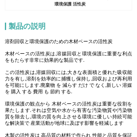
環境保護 活性炭
製品の説明
溶剤回収と環境保護のための木材ベースの活性炭
木材ベースの活性炭は,溶媒回収と環境保護に重要な利点
をもたらす非常に効果的な製品です.
この活性炭は,溶媒回収には,大きな表面積と優れた吸収能
力を有し,溶剤を効率的に捕獲し保持し,回収および再利用
を可能にします.廃棄物 を 減らす だけ で なく,新しい 溶媒
を 購入 する 費用 も 節約 する.
環境保護の観点から 木材ベースの活性炭は重要な役割を
果たします.それは空気や水から有害な汚染物質や汚染物
質を除去し,環境の質を向上させる環境に優しい持続可能
な解決策で 産業活動が地球に及ぼす影響を軽減します
木製の活性炭は 高品質の材料で作られ 性能と品質を保証