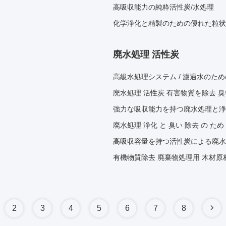
高吸収能力の純粋活性炭/水処理
化学浄化と精製のための優れた粒状
廃水処理 活性炭
高級水処理システム / 濾過水のた
廃水処理 活性炭 有害物質を除去 臭い 6
強力な吸収能力を持つ廃水処理と浄
廃水処理 浄化 と 臭い 除去 の ため
高吸収容量を持つ活性炭による廃水
有機物質除去 廃棄物処理用 木材原
2
3
4
5
6
7
8