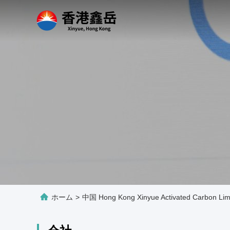
ホーム
>
中国 Hong Kong Xinyue Activated Carbon Li