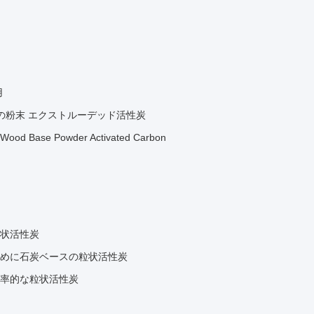
用
の粉末 エクストルーデッド活性炭
 Wood Base Powder Activated Carbon
状活性炭
めに石炭ベースの粒状活性炭
率的な粒状活性炭