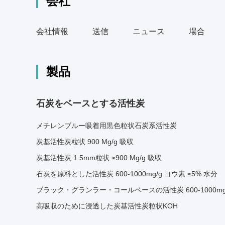
会社
会社情報
送信
ニュース
場合
製品
石炭をベースとする活性炭
メチレンブルー吸着用黒色粒状石炭系活性炭
炭基活性炭粒状 900 Mg/g 吸収
炭基活性炭 1.5mm粒状 ≥900 Mg/g 吸収
石炭を原料とした活性炭 600-1000mg/g ヨウ素 ≤5% 水分
ブラック・グランラー・コールベースの活性炭 600-1000mg
高吸収のために浸透した炭基活性炭粒状KOH