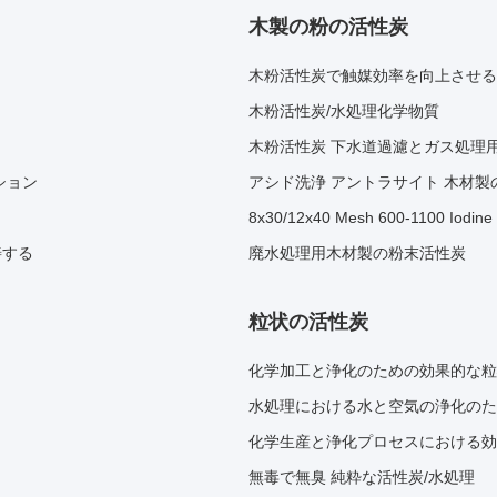
木製の粉の活性炭
木粉活性炭で触媒効率を向上させる
木粉活性炭/水処理化学物質
木粉活性炭 下水道過濾とガス処理
ション
アシド洗浄 アントラサイト 木材製
8x30/12x40 Mesh 600-1100 Iodine
善する
廃水処理用木材製の粉末活性炭
粒状の活性炭
化学加工と浄化のための効果的な粒
水処理における水と空気の浄化のた
化学生産と浄化プロセスにおける効
無毒で無臭 純粋な活性炭/水処理