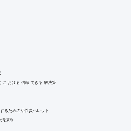
収
化 に おける 信頼 できる 解決策
するための活性炭ペレット
の清潔剤