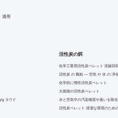
適用
活性炭の餌
化学工業用活性炭ペレット 溶媒回
活性炭 の 颗粒 ― 空気 や 水 の 浄
化学的に惰性活性炭ペレット
大面積の活性炭ペレット
/g ヨウド
水と空気中の汚染物質や臭いを除去
活性炭ペレット 清潔な環境のため