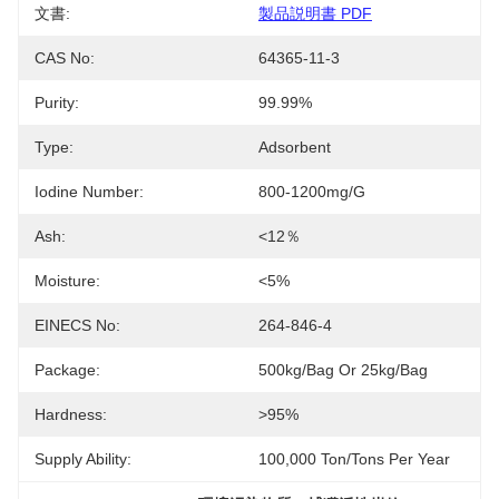
文書:
製品説明書 PDF
CAS No:
64365-11-3
Purity:
99.99%
Type:
Adsorbent
Iodine Number:
800-1200mg/g
Ash:
<12％
Moisture:
<5%
EINECS No:
264-846-4
Package:
500kg/bag Or 25kg/bag
Hardness:
>95%
Supply Ability:
100,000 Ton/Tons Per Year