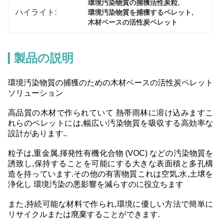
, 
環境汚染物質の捕獲活性炭粒
ハイライト:
, 
環境汚染物質を捕獲するペレット
木材ベースの活性炭ペレット
製品の説明
環境汚染物質の捕獲のための木材ベースの活性炭ペレット
ソリューション
高品質の木材で作られていて 熱帯雨林に溶け込みますこ
れらのペレットには,幅広い汚染物質を吸収する高効率な
設計があります..
粒子は,重金属,揮発性有機化合物 (VOC) などの汚染物質を
誘致し,保持することを可能にする大きな表面積と多孔構
造を持っています.その他の有害物質これは空気,水,土壌を
浄化し 環境汚染の悪影響を減らすのに役立ちます
また,持続可能な材料で作られ,環境に優しい方法で簡単に
リサイクルまたは廃棄することができます.