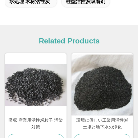
水処理 木材活性炭
柱型活性炭吸着剤
Related Products
吸収 産業用活性炭粒子 汚染
環境に優しい工業用活性炭
対策
土壌と地下水の浄化