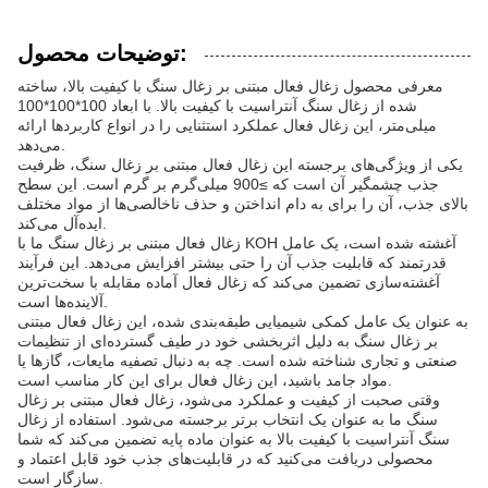
توضیحات محصول:
معرفی محصول زغال فعال مبتنی بر زغال سنگ با کیفیت بالا، ساخته
شده از زغال سنگ آنتراسیت با کیفیت بالا. با ابعاد 100*100*100
میلی‌متر، این زغال فعال عملکرد استثنایی را در انواع کاربردها ارائه
می‌دهد.
یکی از ویژگی‌های برجسته این زغال فعال مبتنی بر زغال سنگ، ظرفیت
جذب چشمگیر آن است که ≥900 میلی‌گرم بر گرم است. این سطح
بالای جذب، آن را برای به دام انداختن و حذف ناخالصی‌ها از مواد مختلف
ایده‌آل می‌کند.
زغال فعال مبتنی بر زغال سنگ ما با KOH آغشته شده است، یک عامل
قدرتمند که قابلیت جذب آن را حتی بیشتر افزایش می‌دهد. این فرآیند
آغشته‌سازی تضمین می‌کند که زغال فعال آماده مقابله با سخت‌ترین
آلاینده‌ها است.
به عنوان یک عامل کمکی شیمیایی طبقه‌بندی شده، این زغال فعال مبتنی
بر زغال سنگ به دلیل اثربخشی خود در طیف گسترده‌ای از تنظیمات
صنعتی و تجاری شناخته شده است. چه به دنبال تصفیه مایعات، گازها یا
مواد جامد باشید، این زغال فعال برای این کار مناسب است.
وقتی صحبت از کیفیت و عملکرد می‌شود، زغال فعال مبتنی بر زغال
سنگ ما به عنوان یک انتخاب برتر برجسته می‌شود. استفاده از زغال
سنگ آنتراسیت با کیفیت بالا به عنوان ماده پایه تضمین می‌کند که شما
محصولی دریافت می‌کنید که در قابلیت‌های جذب خود قابل اعتماد و
سازگار است.