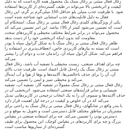
زغال فعال مبتنی بر زغال سنگ یک محصول همه کاره است که به دلیل
کیفیت و اثربخشی بالا می‌تواند در طیف گسترده‌ای از کاربردها استفاده
شود. با ظرفیت جذب متیلن بلو حداقل 150 میلی‌گرم بر گرم، این زغال
فعال به دلیل قابلیت‌های جذب استثنایی خود شناخته شده است.
یکی از ویژگی‌های کلیدی زغال فعال مبتنی بر زغال سنگ، استحکام آن
است که تضمین می‌شود کمتر از 95٪ نباشد. این امر تضمین می‌کند که
محصول می‌تواند در برابر شرایط مختلف محیطی و کاربردهای سخت
مقاومت کند بدون اینکه اثربخشی خود را از دست بدهد.
ظاهر زغال فعال مبتنی بر زغال سنگ یا به شکل گرانول سیاه یا پودر
است که بسته به نیازهای کاربردی خاص، انعطاف‌پذیری در استفاده را
فراهم می‌کند. شکل گرانول سیاه آن، راندمان جذب و دوام آن را بیشتر
می‌کند.
چه برای اهداف صنعتی، زیست محیطی یا تصفیه آب باشد، زغال فعال
مبتنی بر زغال سنگ یک راه‌حل قابل اعتماد است. ظرفیت جذب بالای
آن، آن را برای حذف ناخالصی‌ها، آلاینده‌ها و بوها از هوا و آب ایده‌آل
می‌کند و محیطی تمیز و ایمن را تضمین می‌کند.
زغال فعال مبتنی بر زغال سنگ معمولاً در تصفیه گاز، تصفیه آب، تصفیه
شیمیایی و سایر فرآیندهای صنعتی استفاده می‌شود. اثربخشی آن در
حذف آلاینده‌ها و سموم، آن را به یک انتخاب ترجیحی در کاربردهایی تبدیل
می‌کند که در آن خلوص و کیفیت در درجه اول اهمیت قرار دارد.
با بندر واقع در شانگهای، زغال فعال مبتنی بر زغال سنگ به راحتی برای
مشتریان در مناطق مختلف قابل دسترسی است و تحویل به موقع و در
دسترس بودن را تضمین می‌کند. چه برای استفاده صنعتی در مقیاس
بزرگ و چه برای کاربردهای در مقیاس کوچک، این محصول برای طیف
گسترده‌ای از سناریوها مناسب است.