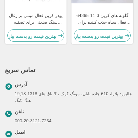
64365-11-3 گلوله های کربن
پودر کربن فعال مبتنی بر زغال
فعال سیاه جذب کننده برای
سنگ صنعتی برای تصفیه
تصفیه گاز
فاضلاب
بهترین قیمت رو بدست بیار
بهترین قیمت رو بدست بیار
تماس سریع
آدرس
اتاق هاي 1318-19,13/F، هالیوود پلازا، 610 جاده ناتان، مونگ کوک
هنگ کنگ
تلفن
000-20-3121-7264
ایمیل