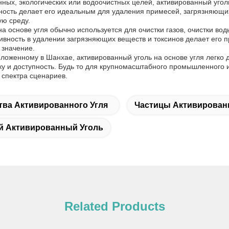
ных, экологических или водоочистных целей, активированный угол
ость делает его идеальным для удаления примесей, загрязняющих 
ю среду.
на основе угля обычно используется для очистки газов, очистки в
ивность в удалении загрязняющих веществ и токсинов делает его п
 значение.
оложенному в Шанхае, активированный уголь на основе угля легко 
у и доступность. Будь то для крупномасштабного промышленного 
 спектра сценариев.
тва Активированного Угля
Частицы Активированн
й Активированный Уголь
Related Products