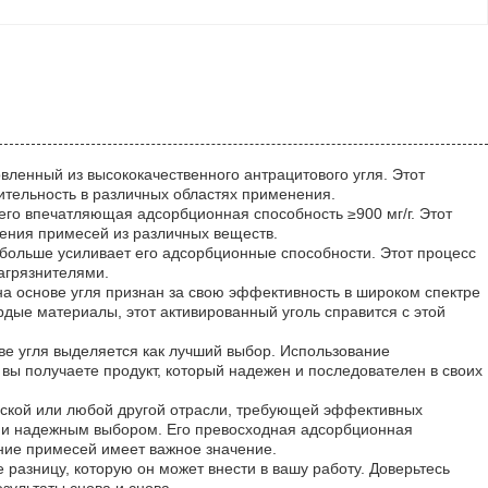
вленный из высококачественного антрацитового угля. Этот
тельность в различных областях применения.
его впечатляющая адсорбционная способность ≥900 мг/г. Этот
ения примесей из различных веществ.
больше усиливает его адсорбционные способности. Этот процесс
загрязнителями.
на основе угля признан за свою эффективность в широком спектре
рдые материалы, этот активированный уголь справится с этой
ове угля выделяется как лучший выбор. Использование
о вы получаете продукт, который надежен и последователен в своих
ческой или любой другой отрасли, требующей эффективных
м и надежным выбором. Его превосходная адсорбционная
ние примесей имеет важное значение.
е разницу, которую он может внести в вашу работу. Доверьтесь