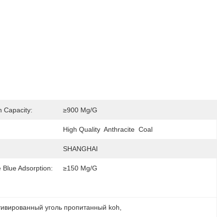
n Capacity:
≥900 Mg/g
High Quality  Anthracite  Coal
SHANGHAI
 Blue Adsorption:
≥150 Mg/g
тивированный уголь пропитанный koh
, 