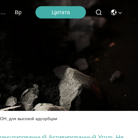
Цитата
Свяжитесь Мы
Вр
KOH, для высокой адсорбции
ранулированный Активированный Уголь На