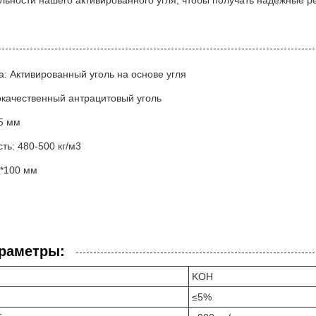
льности нашего активированного угля, чтобы получать надежные ре
а: Активированный уголь на основе угля
качественный антрацитовый уголь
,5 мм
ть: 480-500 кг/м3
0*100 мм
араметры:
KOH
≤5%