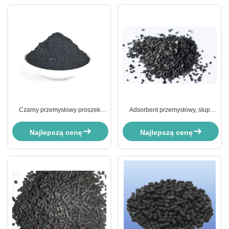
Czarny przemysłowy proszek
Adsorbent przemysłowy, słup
węgla aktywowanego do
węgla drzewnego, szybka
poprawy jakości wody
filtracja, oczyszczenie wody
Najlepszą cenę
Najlepszą cenę