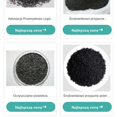
Adsorpcja Przemysłowe cząstki
Środowiskowo przyjazne
aktywowanego węgla do kontroli
przemysłowe węgiel aktywny do
zanieczyszczeń
oczyszczania gleby i wód
Najlepszą cenę
Najlepszą cenę
podziemnych
Oczyszczanie powietrza
Środowiskowo przyjazne pelety z
Przemysłowe granule węgla
węgla aktywnego do efektywnego
aktywowanego do oczyszczania
oczyszczania wody i powietrza
Najlepszą cenę
Najlepszą cenę
wody z kranu