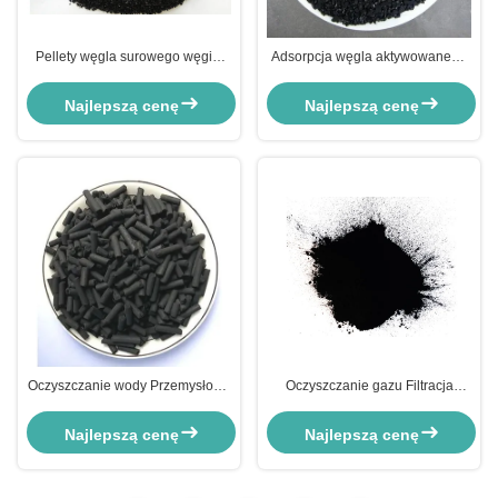
Pellety węgla surowego węgiel
Adsorpcja węgla aktywowanego
aktywny przemysłowy do
granulowanego na bazie drewna
oczyszczania ścieków
do oczyszczania ścieków
Najlepszą cenę
Najlepszą cenę
Oczyszczanie wody Przemysłowy
Oczyszczanie gazu Filtracja
węgiel aktywny granulowy węgiel
aktywnego węgla Węgiel aktywny
aktywny
Wykorzystanie przemysłowe
Najlepszą cenę
Najlepszą cenę