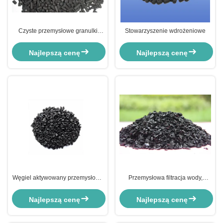
Czyste przemysłowe granulki
Stowarzyszenie wdrożeniowe
węgla aktywowanego,
absorbujące substancje
Najlepszą cenę
Najlepszą cenę
niebezpieczne
Węgiel aktywowany przemysłowy
Przemysłowa filtracja wody,
do oczyszczania wody
absorpcja czarnego aktywnego
węgla, produkcja chemiczna
Najlepszą cenę
Najlepszą cenę