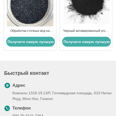
Обработка сточных вод на
Черный активированный уголь
основе древесины с
для фильтрации воды /
дробленными отходами
прояснения / деколоризации
Получите самую лучшую
Получите самую лучшую
Активированный уголь для
дезодорирования
цену
цену
Быстрый контакт
Адрес
Комнаты 1318-19,13/F, Голливудская площадь, 610 Натан
Роуд, Монг-Кок, Гонконг.
Телефон
000-20-3121-7264