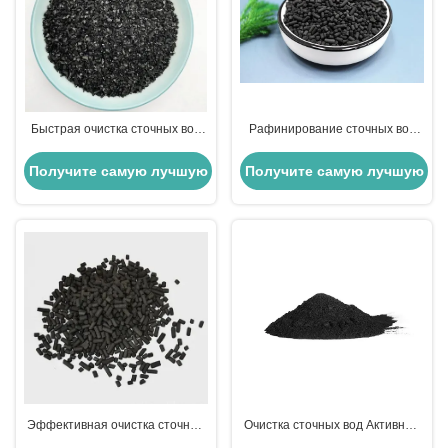
Быстрая очистка сточных вод
Рафинирование сточных вод
Активный уголь Деревянный
Дезодорирование Активный
сырье Порошок Активный уголь
уголь гранулы
Получите самую лучшую
Получите самую лучшую
цену
цену
Эффективная очистка сточных
Очистка сточных вод Активный
вод Стены активированного
уголь для адсорбции опасных