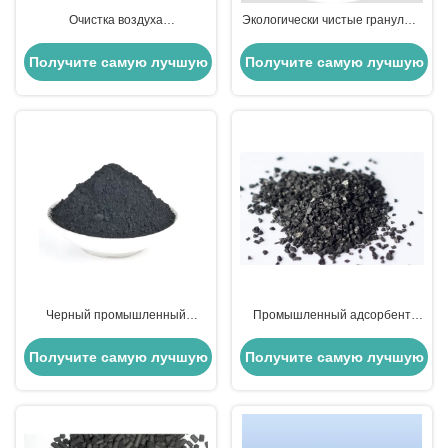
Очистка воздуха
Экологически чистые гранулы с
Промышленные гранулы
активированным углем для
активированного углерода для
эффективной очистки воздуха
Получите самую лучшую
Получите самую лучшую
очистки водопроводной воды
из воды
цену
цену
Черный промышленный
Промышленный адсорбент
порошок активированного
угольная колонна быстрая
углерода для улучшения
фильтрация очистка воды
Получите самую лучшую
Получите самую лучшую
качества воды
цену
цену