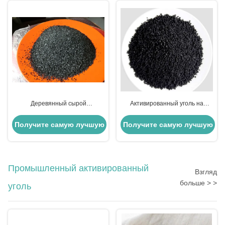
Деревянный сырой
Активированный уголь на
гранулированный
основе деревянных гранул для
активированный уголь для
очистки металлической добычи
Получите самую лучшую
Получите самую лучшую
эффективной очистки
цену
цену
Промышленный активированный
Взгляд
больше > >
уголь