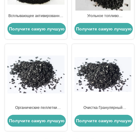
Всплывающее активированное
Угольное топливо
уголь Пелеты Очистка воздуха
активированный уголь
Активированный уголь
деревянный уголь гранулы
Получите самую лучшую
Получите самую лучшую
Промышленное использование
кислото-щелочностойкие
цену
цену
Органические пеллетки
Очистка Гранулярный
активированного древесного
активированный уголь Черный
угля для удаления вкуса и
активированный уголь При
Получите самую лучшую
Получите самую лучшую
запаха
очистке сточных вод
цену
цену