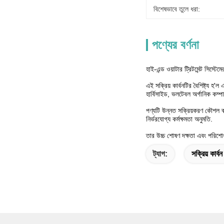
বিশেষভাবে তুলে ধরা:
পণ্যের বর্ণনা
হাই-এন্ড ওয়াটার ট্রিটমেন্ট সিস্টেমে
এই সক্রিয় কার্বনটির বৈশিষ্ট্য হ
হার্বিসাইড, ভলটেবল অর্গানিক কম্
পণ্যটি উন্নত সক্রিয়করণ কৌশল ব্যব
নির্ভরযোগ্য কর্মক্ষমতা অনুমতি.
তার উচ্চ শোষণ দক্ষতা এবং পরিশোধন 
ট্যাগ:
সক্রিয় কার্বন