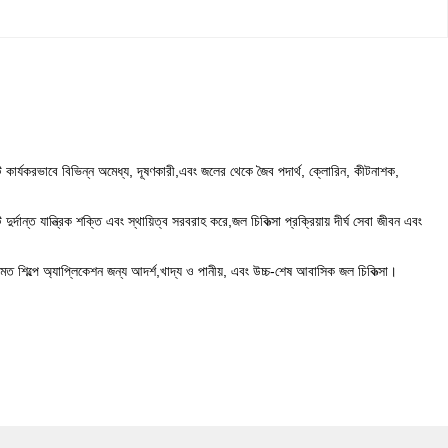
টি কার্যকরভাবে বিভিন্ন অমেধ্য, দূষণকারী,এবং জলের থেকে জৈব পদার্থ, ক্লোরিন, কীটনাশক,
ান্ত যান্ত্রিক শক্তি এবং স্থায়িত্ব সরবরাহ করে,জল চিকিত্সা প্রক্রিয়ায় দীর্ঘ সেবা জীবন এবং
্স মত শিল্পে অ্যাপ্লিকেশন জন্য আদর্শ,খাদ্য ও পানীয়, এবং উচ্চ-শেষ আবাসিক জল চিকিত্সা।