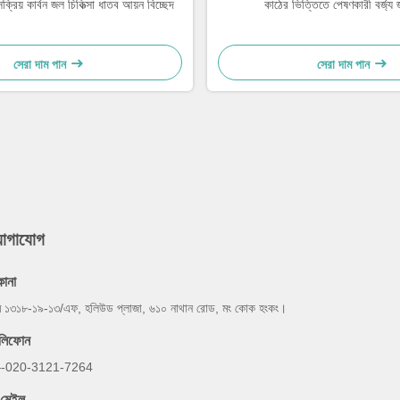
ক্রিয় কার্বন জল চিকিত্সা ধাতব আয়ন বিচ্ছেদ
কাঠের ভিত্তিতে পেষণকারী বর্জ্য জ
সেরা দাম পান
সেরা দাম পান
যোগাযোগ
কানা
ম ১৩১৮-১৯-১৩/এফ, হলিউড প্লাজা, ৬১০ নাথান রোড, মং কোক হংকং।
েলিফোন
-020-3121-7264
-মেইল