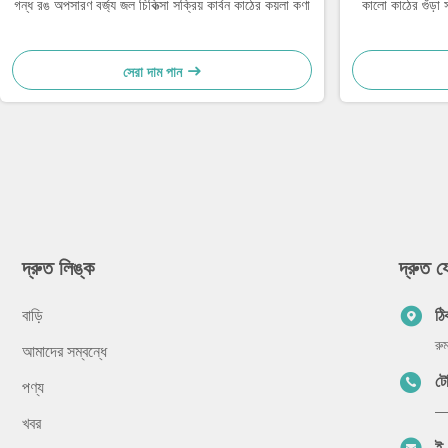
গন্ধ রঙ অপসারণ বর্জ্য জল চিকিত্সা সক্রিয় কার্বন কাঠের কয়লা কণা
কালো কাঠের গুঁড়া স
সেরা দাম পান
দ্রুত লিঙ্ক
দ্রুত 
বাড়ি
ঠি
রু
আমাদের সম্বন্ধে
ট
পণ্য
—
খবর
ই