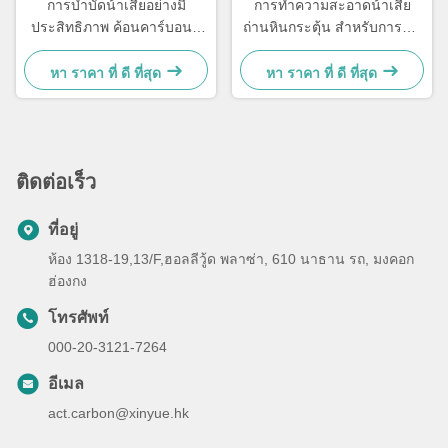
การบําบัดน้ําเสียอย่างมี
การทําความสะอาดน้ําเสีย
ประสิทธิภาพ ค้อนคาร์บอนที่
ถ่านหินกระตุ้น สําหรับการซับ
ทํางาน
ซ้อนก๊าซอันตราย
หา ราคา ที่ ดี ที่สุด
หา ราคา ที่ ดี ที่สุด
ติดต่อเร็ว
ที่อยู่
ห้อง 1318-19,13/F,ฮอลลีวู้ด พลาซ่า, 610 นาธาน รถ, มงคอก
ฮ่องกง
โทรศัพท์
000-20-3121-7264
อีเมล
act.carbon@xinyue.hk