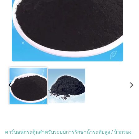
คาร์บอนกระตุ้นสําหรับระบบการรักษาน้ําระดับสูง / น้ํากรอง