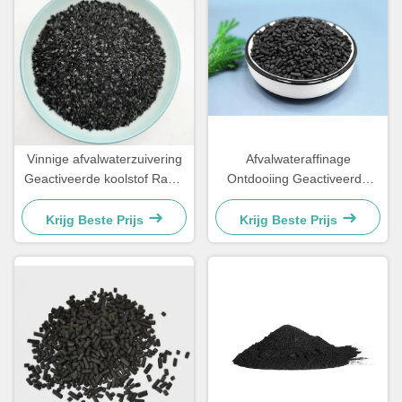
Vinnige afvalwaterzuivering
Afvalwateraffinage
Geactiveerde koolstof Rauw
Ontdooiing Geactiveerde
hout Poedergeactiveerde
kolenpellets Bulk
koolstof
Krijg Beste Prijs
Krijg Beste Prijs