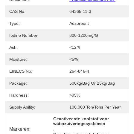
CAS No:
64365-11-3
Type:
Adsorbent
Iodine Number:
800-1200mg/g
Ash:
<12％
Moisture:
<5%
EINECS No:
264-846-4
Package:
500kg/bag Or 25kg/bag
Hardness:
>95%
Supply Ability:
100,000 Ton/Tons Per Year
Geactiveerde koolstof voor 
waterzuiveringssystemen
Markeren:
, 