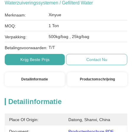
Waterzuiveringssystemen / Gefilterd Water
Xinyue
Merknaam:
1 Ton
MOQ:
500kg/bag , 25kg/bag
Verpakking:
T/T
Betalingsvoorwaarden:
Krijg Beste Prijs
Contact Nu
Detailinformatie
Productomschrijving
Detailinformatie
Place Of Origin:
Datong, Shanxi, China
Document:
Productenbrochure PDF