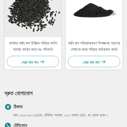
কার্যকর বর্জ্য জল চিকিত্সা সক্রিয় কার্বন
বর্জ্য জল পরিষ্কারকরণ বিপজ্জনক গ্যাসের
স্তম্ভ কাঠের জন্য রঙ পরিবর্তন
শোষণের জন্য সক্রিয় কাঠকয়লা কার্বন
সেরা দাম পান
সেরা দাম পান
দ্রুত যোগাযোগ
ঠিকানা
রুম ১৩১৮-১৯-১৩/এফ, হলিউড প্লাজা, ৬১০ নাথান রোড, মং কোক হংকং।
টেলিফোন