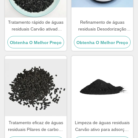
Tratamento rápido de águas
Refinamento de águas
residuais Carvão ativado
residuais Desodorização
Madeira crua Carvão ativado
Pelotas de carvão ativado a
Obtenha O Melhor Preço
em pó
Obtenha O Melhor Preço
granel
Tratamento eficaz de águas
Limpeza de águas residuais
residuais Pilares de carbono
Carvão ativo para adsorção
ativado Madeira para
de gases perigosos