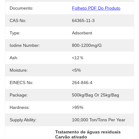
Documento:
Folheto PDF Do Produto
CAS No:
64365-11-3
Type:
Adsorbent
Iodine Number:
800-1200mg/g
Ash:
<12％
Moisture:
<5%
EINECS No:
264-846-4
Package:
500kg/bag Or 25kg/bag
Hardness:
>95%
Supply Ability:
100,000 Ton/Tons Per Year
Tratamento de águas residuais 
Carvão ativado