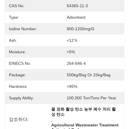
CAS No:
64365-11-3
Type:
Adsorbent
Iodine Number:
800-1200mg/g
Ash:
<12％
Moisture:
<5%
EINECS No:
264-846-4
Package:
500kg/bag Or 25kg/bag
Hardness:
>95%
Supply Ability:
100,000 Ton/Tons Per Year
물 정화 활성 탄소 농부 폐수 처리 활
성 탄소
강조하다:
, 
Agricultural Wastewater Treatment 