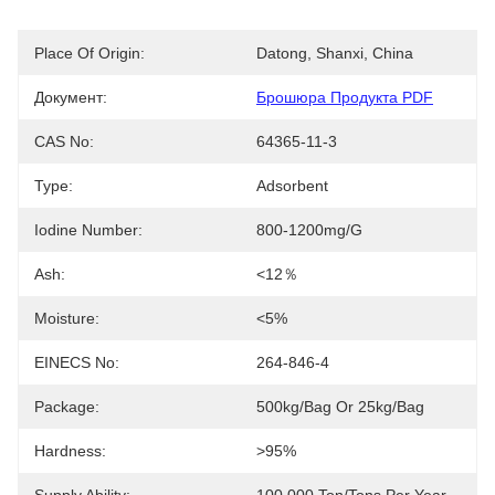
Place Of Origin:
Datong, Shanxi, China
Документ:
Брошюра Продукта PDF
CAS No:
64365-11-3
Type:
Adsorbent
Iodine Number:
800-1200mg/g
Ash:
<12％
Moisture:
<5%
EINECS No:
264-846-4
Package:
500kg/bag Or 25kg/bag
Hardness:
>95%