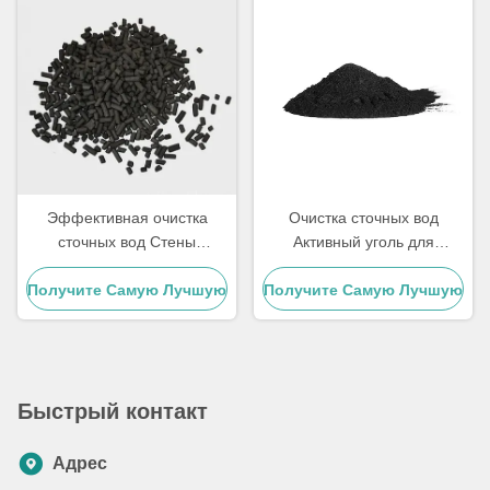
Эффективная очистка
Очистка сточных вод
сточных вод Стены
Активный уголь для
активированного углерода
адсорбции опасных газов
Получите Самую Лучшую
Древесина для
Получите Самую Лучшую
деколоризации
Цену
Цену
Быстрый контакт
Адрес