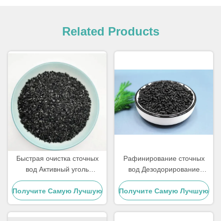
Related Products
Быстрая очистка сточных
Рафинирование сточных
вод Активный уголь
вод Дезодорирование
Деревянный сырье
Активный уголь гранулы
Получите Самую Лучшую
Порошок Активный уголь
Получите Самую Лучшую
Цену
Цену