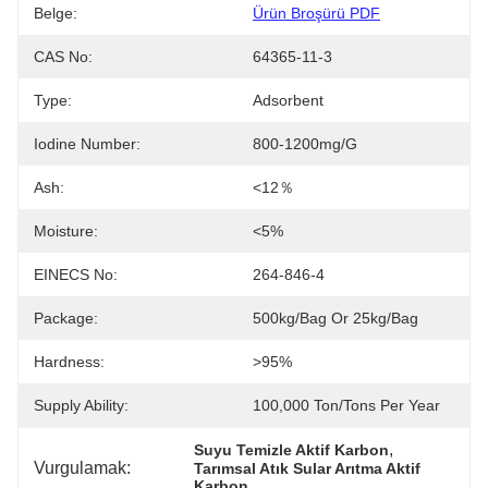
Belge:
Ürün Broşürü PDF
CAS No:
64365-11-3
Type:
Adsorbent
Iodine Number:
800-1200mg/g
Ash:
<12％
Moisture:
<5%
EINECS No:
264-846-4
Package:
500kg/bag Or 25kg/bag
Hardness:
>95%
Supply Ability:
100,000 Ton/Tons Per Year
, 
Suyu Temizle Aktif Karbon
Vurgulamak:
Tarımsal Atık Sular Arıtma Aktif 
Karbon