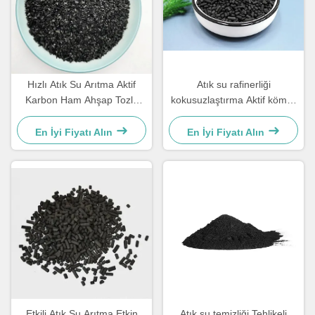
Hızlı Atık Su Arıtma Aktif
Atık su rafinerliği
Karbon Ham Ahşap Tozlu
kokusuzlaştırma Aktif kömür
Aktif Karbon
peletleri Toplu
En İyi Fiyatı Alın
En İyi Fiyatı Alın
Etkili Atık Su Arıtma Etkin
Atık su temizliği Tehlikeli