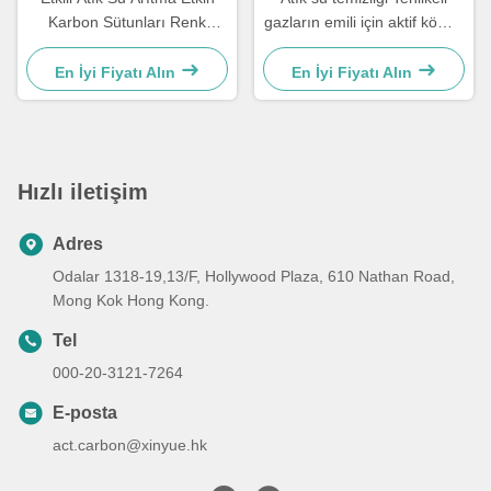
Karbon Sütunları Renk
gazların emili için aktif kömür
değiştirme için ahşap
karbonu
En İyi Fiyatı Alın
En İyi Fiyatı Alın
Hızlı iletişim
Adres
Odalar 1318-19,13/F, Hollywood Plaza, 610 Nathan Road,
Mong Kok Hong Kong.
Tel
000-20-3121-7264
E-posta
act.carbon@xinyue.hk