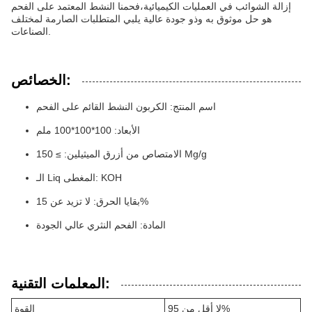
إزالة الشوائب في العمليات الكيميائية،فحمنا النشط المعتمد على الفحم
هو حل موثوق به وذو جودة عالية يلبي المتطلبات الصارمة لمختلف
الصناعات.
الخصائص:
اسم المنتج: الكربون النشط القائم على الفحم
الأبعاد: 100*100*100 ملم
الامتصاص من أزرق الميثيلين: ≥ 150 Mg/g
الـ Liq المغطى: KOH
بقايا الحرق: لا تزيد عن 15%
المادة: الفحم النثري عالي الجودة
المعلمات التقنية:
لا أقل من 95%
القوة