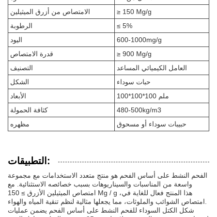
≥ 150 Mg/g
الامتصاص من أزرق الميثيلين
≤ 5%
الرطوبة
600-1000mg/g
اليود
≥ 900 Mg/g
قدرة الامتصاص
العامل الكيميائي المساعد
التصنيف
حبات سوداء
الشكل
100*100*100 ملم
الأبعاد
480-500kg/m3
كثافة الحمولة
حبيبات سوداء أو مسحوق
مظهره
التطبيقات:
الفحم النشط على أساس الفحم هو منتج متعدد الاستخدامات مع مجموعة
واسعة من المناسبات والسيناريوهات بسبب خصائصه الاستثنائية. مع
امتصاص الميثيلين الأزرق ≥ 150 Mg / g ،هذا المنتج فعال للغاية في
امتصاص الشوائب والملوثات، مما يجعلها مثالية لنظم تنقية المياه والهواء.
شكل الكتل السوداء للفحم النشط على أساس الفحم يضمن عمليات