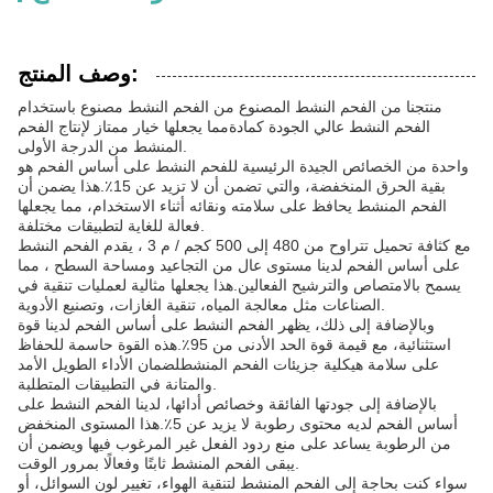
وصف المنتج:
منتجنا من الفحم النشط المصنوع من الفحم النشط مصنوع باستخدام
الفحم النشط عالي الجودة كمادةمما يجعلها خيار ممتاز لإنتاج الفحم
المنشط من الدرجة الأولى.
واحدة من الخصائص الجيدة الرئيسية للفحم النشط على أساس الفحم هو
بقية الحرق المنخفضة، والتي تضمن أن لا تزيد عن 15٪.هذا يضمن أن
الفحم المنشط يحافظ على سلامته ونقائه أثناء الاستخدام، مما يجعلها
فعالة للغاية لتطبيقات مختلفة.
مع كثافة تحميل تتراوح من 480 إلى 500 كجم / م 3 ، يقدم الفحم النشط
على أساس الفحم لدينا مستوى عال من التجاعيد ومساحة السطح ، مما
يسمح بالامتصاص والترشيح الفعالين.هذا يجعلها مثالية لعمليات تنقية في
الصناعات مثل معالجة المياه، تنقية الغازات، وتصنيع الأدوية.
وبالإضافة إلى ذلك، يظهر الفحم النشط على أساس الفحم لدينا قوة
استثنائية، مع قيمة قوة الحد الأدنى من 95٪.هذه القوة حاسمة للحفاظ
على سلامة هيكلية جزيئات الفحم المنشطلضمان الأداء الطويل الأمد
والمتانة في التطبيقات المتطلبة.
بالإضافة إلى جودتها الفائقة وخصائص أدائها، لدينا الفحم النشط على
أساس الفحم لديه محتوى رطوبة لا يزيد عن 5٪.هذا المستوى المنخفض
من الرطوبة يساعد على منع ردود الفعل غير المرغوب فيها ويضمن أن
يبقى الفحم المنشط ثابتًا وفعالًا بمرور الوقت.
سواء كنت بحاجة إلى الفحم المنشط لتنقية الهواء، تغيير لون السوائل، أو