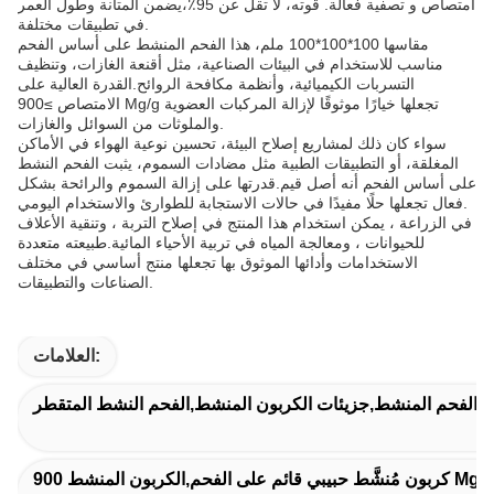
امتصاص و تصفية فعالة. قوته، لا تقل عن 95٪،يضمن المتانة وطول العمر
في تطبيقات مختلفة.
مقاسها 100*100*100 ملم، هذا الفحم المنشط على أساس الفحم
مناسب للاستخدام في البيئات الصناعية، مثل أقنعة الغازات، وتنظيف
التسربات الكيميائية، وأنظمة مكافحة الروائح.القدرة العالية على
الامتصاص ≥900 Mg/g تجعلها خيارًا موثوقًا لإزالة المركبات العضوية
والملوثات من السوائل والغازات.
سواء كان ذلك لمشاريع إصلاح البيئة، تحسين نوعية الهواء في الأماكن
المغلقة، أو التطبيقات الطبية مثل مضادات السموم، يثبت الفحم النشط
على أساس الفحم أنه أصل قيم.قدرتها على إزالة السموم والرائحة بشكل
فعال تجعلها حلًا مفيدًا في حالات الاستجابة للطوارئ والاستخدام اليومي.
في الزراعة ، يمكن استخدام هذا المنتج في إصلاح التربة ، وتنقية الأعلاف
للحيوانات ، ومعالجة المياه في تربية الأحياء المائية.طبيعته متعددة
الاستخدامات وأدائها الموثوق بها تجعلها منتج أساسي في مختلف
الصناعات والتطبيقات.
العلامات:
 الفحم المنشط,جزيئات الكربون المنشط,الفحم النشط المتقطر