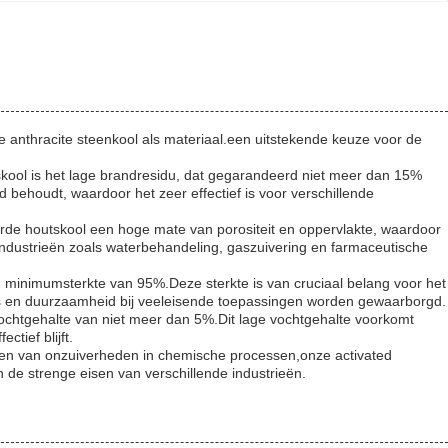
anthracite steenkool als materiaal.een uitstekende keuze voor de
kool is het lage brandresidu, dat gegarandeerd niet meer dan 15%
id behoudt, waardoor het zeer effectief is voor verschillende
rde houtskool een hoge mate van porositeit en oppervlakte, waardoor
in industrieën zoals waterbehandeling, gaszuivering en farmaceutische
n minimumsterkte van 95%.Deze sterkte is van cruciaal belang voor het
ies en duurzaamheid bij veeleisende toepassingen worden gewaarborgd.
vochtgehalte van niet meer dan 5%.Dit lage vochtgehalte voorkomt
ctief blijft.
jderen van onzuiverheden in chemische processen,onze activated
 de strenge eisen van verschillende industrieën.