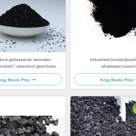
kool gebaseerde vermalen
Industrieel koolstofpoed
oolstof / steenkool geactiveerde
afvalwaterzuiveri
tof Voor verduidelijking
rijg Beste Prijs
Krijg Beste Prijs