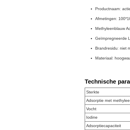
Productnaam: actie
Afmetingen: 100*
Methyleenblauw Ad
Geïmpregneerde L
Brandresidu: niet
Materiaal: hoogwaa
Technische par
Sterkte
Adsorptie met methyle
Vocht
Iodine
Adsorptiecapaciteit