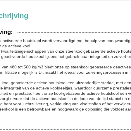
hrijving
ving:
activeerde houtskool wordt vervaardigd met behulp van hoogwaardige 
ige actieve kool.
e kwaliteitseigenschappen van onze steenkoolgebaseerde actieve houts
e geactiveerde houtskool tijdens het gebruik haar integriteit en zuiverhe
d van 480 tot 500 kg/m3 biedt onze op steenkool gebaseerde geactivee
 en filtratie mogelijk is.Dit maakt het ideaal voor zuiveringsprocessen 
 kool-gebaseerde actieve houtskool een uitzonderlijke sterkte, met ee
le integriteit van de actieve kooldeeltjes, waardoor duurzame prestat
iteit en prestatie, heeft onze kool-gebaseerde actieve houtskool een 
rgt ervoor dat de actieve houtskool in de loop van de tijd stabiel en effe
ig hebt voor luchtzuivering, verkleuring van vloeistoffen of het verwi
eenkool is een betrouwbare en hoogwaardige oplossing die voldoet aan