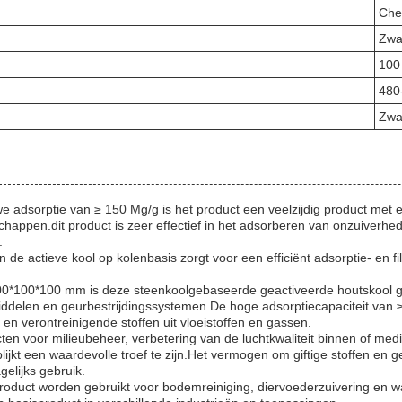
Che
Zwa
100
480
Zwar
 adsorptie van ≥ 150 Mg/g is het product een veelzijdig product met
nschappen.dit product is zeer effectief in het adsorberen van onzuiverhe
.
 de actieve kool op kolenbasis zorgt voor een efficiënt adsorptie- en 
0*100*100 mm is deze steenkoolgebaseerde geactiveerde houtskool ges
delen en geurbestrijdingssystemen.De hoge adsorptiecapaciteit van 
en verontreinigende stoffen uit vloeistoffen en gassen.
ten voor milieubeheer, verbetering van de luchtkwaliteit binnen of med
lijkt een waardevolle troef te zijn.Het vermogen om giftige stoffen en g
elijks gebruik.
product worden gebruikt voor bodemreiniging, diervoederzuivering en w