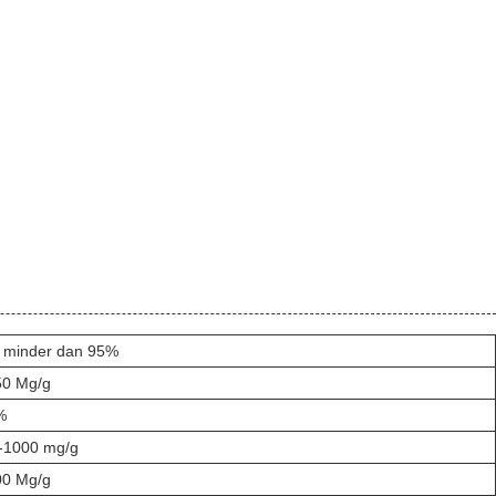
t minder dan 95%
50 Mg/g
%
-1000 mg/g
00 Mg/g