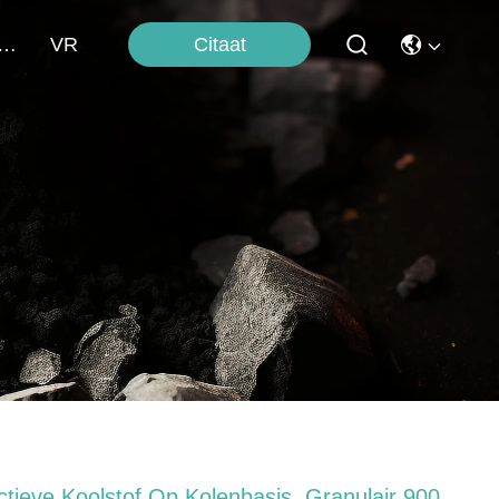
Citaat
ntacteer Ons
VR
ctieve Koolstof Op Kolenbasis, Granulair 900