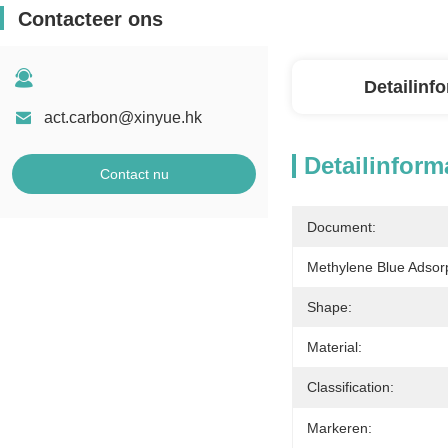
Contacteer ons
Detailinf
act.carbon@xinyue.hk
Detailinform
Contact nu
Document:
Methylene Blue Adsorp
Shape:
Material:
Classification:
Markeren: