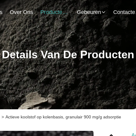
s
Over Ons
Producten
Gebeuren
Co
Details Van De Producten
>
Actieve koolstof op kolenbasis, granulair 900 mg/g adsorptie
A