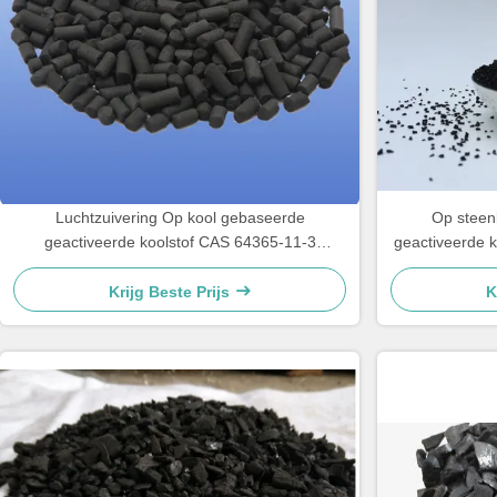
Luchtzuivering Op kool gebaseerde
Op steen
geactiveerde koolstof CAS 64365-11-3
geactiveerde k
Kolomvormige geactiveerde koolstof
kools
Krijg Beste Prijs
K