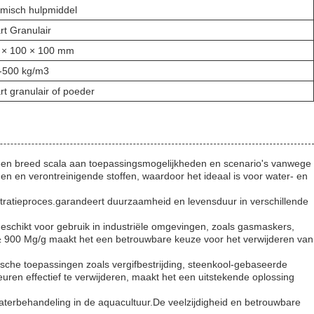
misch hulpmiddel
rt Granulair
 × 100 × 100 mm
-500 kg/m3
t granulair of poeder
 een breed scala aan toepassingsmogelijkheden en scenario's vanwege
den en verontreinigende stoffen, waardoor het ideaal is voor water- en
filtratieproces.garandeert duurzaamheid en levensduur in verschillende
chikt voor gebruik in industriële omgevingen, zoals gasmaskers,
≥ 900 Mg/g maakt het een betrouwbare keuze voor het verwijderen van
ische toepassingen zoals vergifbestrijding, steenkool-gebaseerde
euren effectief te verwijderen, maakt het een uitstekende oplossing
aterbehandeling in de aquacultuur.De veelzijdigheid en betrouwbare