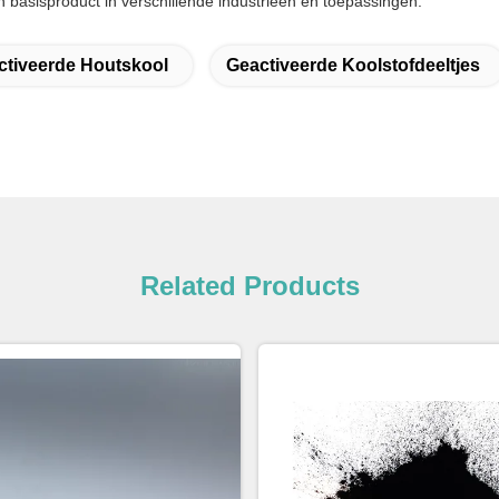
 basisproduct in verschillende industrieën en toepassingen.
ctiveerde Houtskool
Geactiveerde Koolstofdeeltjes
Related Products