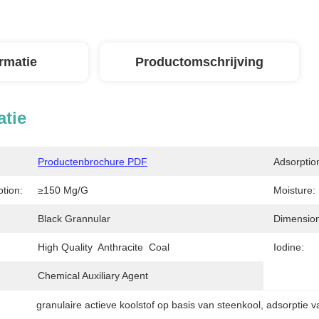
ormatie
Productomschrijving
atie
Productenbrochure PDF
Adsorptio
tion:
≥150 Mg/g
Moisture:
Black Grannular
Dimension
High Quality  Anthracite  Coal
Iodine:
Chemical Auxiliary Agent
granulaire actieve koolstof op basis van steenkool
, 
adsorptie v