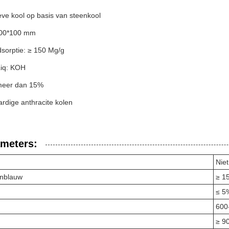
ve kool op basis van steenkool
100*100 mm
sorptie: ≥ 150 Mg/g
iq: KOH
 meer dan 15%
rdige anthracite kolen
ameters:
Nie
enblauw
≥ 1
≤ 5
600
≥ 9