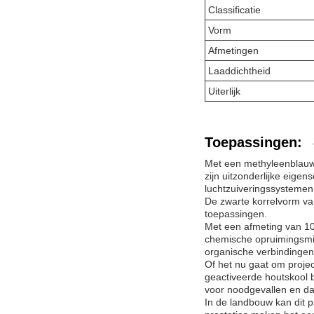
Classificatie
Vorm
Afmetingen
Laaddichtheid
Uiterlijk
Toepassingen:
Met een methyleenblauwe
zijn uitzonderlijke eige
luchtzuiveringssystemen
De zwarte korrelvorm van
toepassingen.
Met een afmeting van 10
chemische opruimingsmid
organische verbindingen 
Of het nu gaat om projec
geactiveerde houtskool b
voor noodgevallen en dag
In de landbouw kan dit 