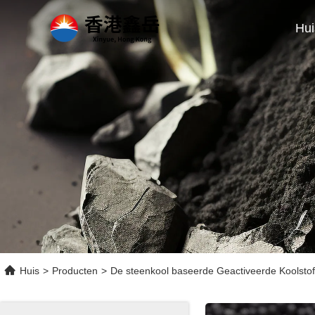
Hui
Huis
>
Producten
>
De steenkool baseerde Geactiveerde Koolstof