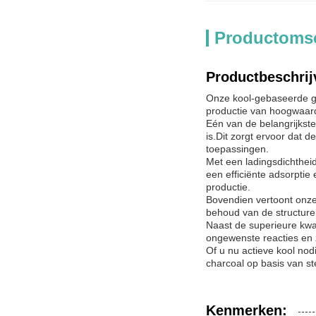
Productomsc
Productbeschrij
Onze kool-gebaseerde ge
productie van hoogwaard
Eén van de belangrijkst
is.Dit zorgt ervoor dat d
toepassingen.
Met een ladingsdichthei
een efficiënte adsorptie
productie.
Bovendien vertoont onze
behoud van de structure
Naast de superieure kwal
ongewenste reacties en zo
Of u nu actieve kool nod
charcoal op basis van st
Kenmerken: