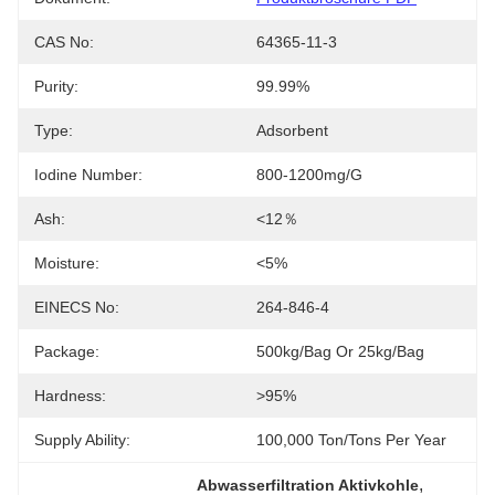
CAS No:
64365-11-3
Purity:
99.99%
Type:
Adsorbent
Iodine Number:
800-1200mg/g
Ash:
<12％
Moisture:
<5%
EINECS No:
264-846-4
Package:
500kg/bag Or 25kg/bag
Hardness:
>95%
Supply Ability:
100,000 Ton/Tons Per Year
, 
Abwasserfiltration Aktivkohle