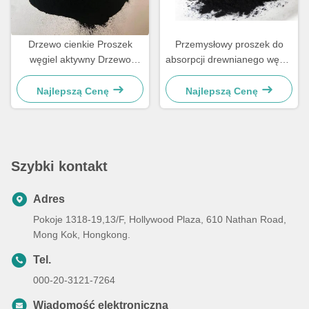
Drzewo cienkie Proszek
Przemysłowy proszek do
węgiel aktywny Drzewo
absorpcji drewnianego węgla
granule węgla aktywnego
aktywnego do oczyszczania
ścieków
Najlepszą Cenę
Najlepszą Cenę
Szybki kontakt
Adres
Pokoje 1318-19,13/F, Hollywood Plaza, 610 Nathan Road,
Mong Kok, Hongkong.
Tel.
000-20-3121-7264
Wiadomość elektroniczna