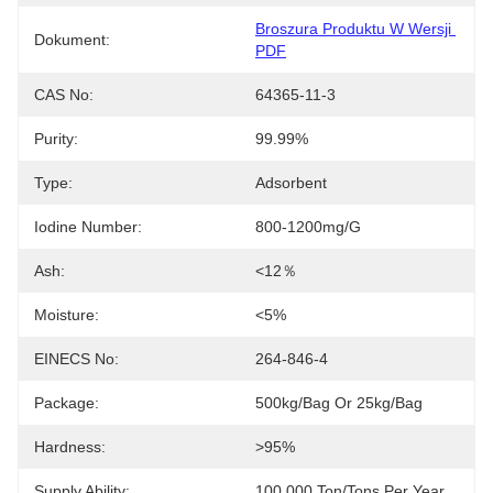
Broszura Produktu W Wersji 
Dokument:
PDF
CAS No:
64365-11-3
Purity:
99.99%
Type:
Adsorbent
Iodine Number:
800-1200mg/g
Ash:
<12％
Moisture:
<5%
EINECS No:
264-846-4
Package:
500kg/bag Or 25kg/bag
Hardness:
>95%
Supply Ability:
100,000 Ton/Tons Per Year